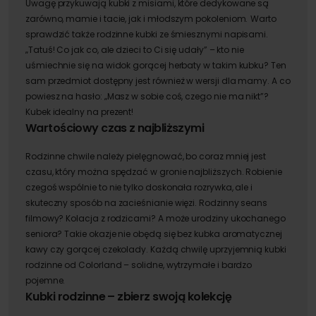
Uwagę przykuwają kubki z misiami, które dedykowane są
zarówno, mamie i tacie, jak i młodszym pokoleniom.
Warto
sprawdzić także rodzinne kubki ze śmiesznymi napisami.
„Tatuś! Co jak co, ale dzieci to Ci się udały” – kto nie
uśmiechnie się na widok gorącej herbaty w takim kubku? Ten
sam przedmiot dostępny jest również w wersji dla mamy. A co
powiesz na hasło: „Masz w sobie coś, czego nie ma nikt”?
Kubek idealny na prezent!
Wartościowy czas z najbliższymi
Rodzinne chwile należy pielęgnować, bo coraz mniej jest
czasu, który można spędzać w gronie najbliższych. Robienie
czegoś wspólnie to nie tylko doskonała rozrywka, ale i
skuteczny sposób na zacieśnianie więzi. Rodzinny seans
filmowy? Kolacja z rodzicami? A może urodziny ukochanego
seniora? Takie okazje nie obędą się bez kubka aromatycznej
kawy czy gorącej czekolady. Każdą chwilę uprzyjemnią kubki
rodzinne od Colorland – solidne, wytrzymałe i bardzo
pojemne.
Kubki rodzinne – zbierz swoją kolekcję