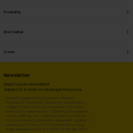
Produkty
Dla Ciebie
O nas
Newsletter
Zapisz się do newslettera!
Odbierz 20 zł zniżki na fotoksiążki klasyczne.
Wyrażam zgodę na otrzymywanie informacji
handlowych (newsletter) związanych z produktami i
usługami marki Colorland, na podany w formularzu
adres poczty elektronicznej. **Zgoda ta jest udzielana
na rzecz: MPP sp. z o.o. z siedzibą w Zaczerniu 190, 36-
062 Zaczernie oraz podmiotów z
Grupy MPP
, zgodnie z
Ustawą z dnia 18 lipca 2002 r. o świadczeniu usług
drogą elektroniczną (Dz. U. z 2002 r., Nr 144, poz. 1204 z