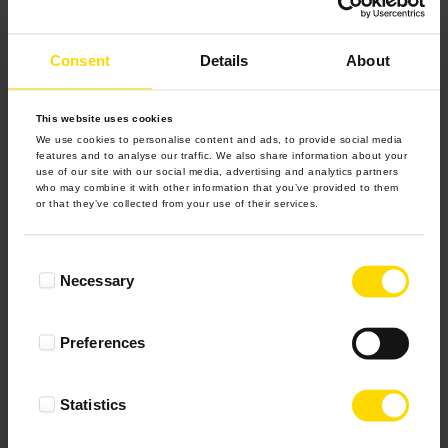
Consent
Details
About
This website uses cookies
We use cookies to personalise content and ads, to provide social media
features and to analyse our traffic. We also share information about your
use of our site with our social media, advertising and analytics partners
who may combine it with other information that you’ve provided to them
or that they’ve collected from your use of their services.
Consent
Necessary
Selection
Preferences
Kubek z nadrukiem
Od 31.00
Rudy Lisek
Statistics