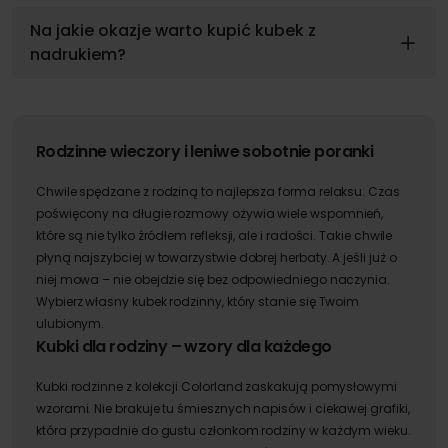
Na jakie okazje warto kupić kubek z
nadrukiem?
Rodzinne wieczory i leniwe sobotnie poranki
Chwile spędzane z rodziną to najlepsza forma relaksu. Czas
poświęcony na długie rozmowy ożywia wiele wspomnień,
które są nie tylko źródłem refleksji, ale i radości. Takie chwile
płyną najszybciej w towarzystwie dobrej herbaty. A jeśli już o
niej mowa – nie obejdzie się bez odpowiedniego naczynia.
Wybierz własny kubek rodzinny, który stanie się Twoim
ulubionym.
Kubki dla rodziny – wzory dla każdego
Kubki rodzinne z kolekcji Colorland zaskakują pomysłowymi
wzorami. Nie brakuje tu śmiesznych napisów i ciekawej grafiki,
która przypadnie do gustu członkom rodziny w każdym wieku.