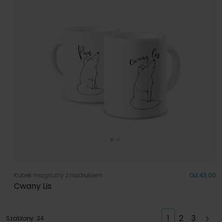
Kubek magiczny z nadrukiem
Od 43.00
Cwany Lis
1
2
3
Szablony: 34