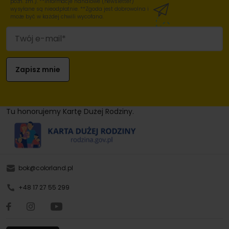
późn. zm.). **Informacje handlowe (newsletter)
wysyłane są nieodpłatnie. **Zgoda jest dobrowolna i
może być w każdej chwili wycofana.
Tu honorujemy Kartę Dużej Rodziny.
bok@colorland.pl
+48 17 27 55 299