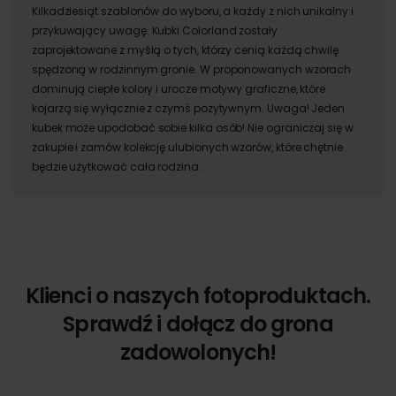
Kilkadziesiąt szablonów do wyboru, a każdy z nich unikalny i
przykuwający uwagę. Kubki Colorland zostały
zaprojektowane z myślą o tych, którzy cenią każdą chwilę
spędzoną w rodzinnym gronie. W proponowanych wzorach
dominują ciepłe kolory i urocze motywy graficzne, które
kojarzą się wyłącznie z czymś pozytywnym. Uwaga! Jeden
kubek może upodobać sobie kilka osób! Nie ograniczaj się w
zakupie i zamów kolekcję ulubionych wzorów, które chętnie
będzie użytkować cała rodzina.
Klienci o naszych fotoproduktach.
Sprawdź i dołącz do grona
zadowolonych!