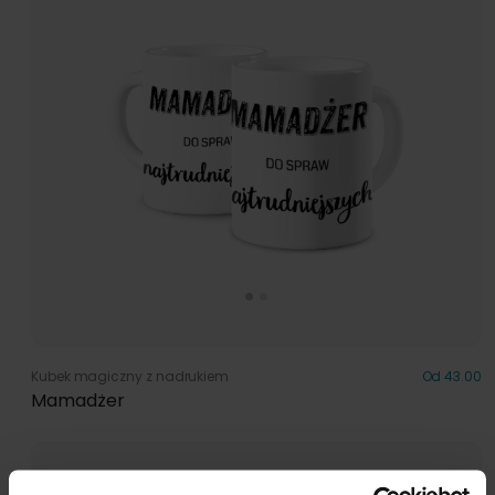
Kubek magiczny z nadrukiem
Od 43.00
Mamadżer