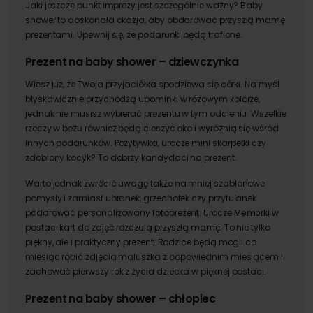
Jaki jeszcze punkt imprezy jest szczególnie ważny? Baby
shower to doskonała okazja, aby obdarować przyszłą mamę
prezentami. Upewnij się, że podarunki będą trafione.
Prezent na baby shower – dziewczynka
Wiesz już, że Twoja przyjaciółka spodziewa się córki. Na myśl
błyskawicznie przychodzą upominki w różowym kolorze,
jednak nie musisz wybierać prezentu w tym odcieniu. Wszelkie
rzeczy w beżu również będą cieszyć oko i wyróżnią się wśród
innych podarunków. Pozytywka, urocze mini skarpetki czy
zdobiony kocyk? To dobrzy kandydaci na prezent.
Warto jednak zwrócić uwagę także na mniej szablonowe
pomysły i zamiast ubranek, grzechotek czy przytulanek
podarować personalizowany fotoprezent. Urocze
Memorki
w
postaci kart do zdjęć rozczulą przyszłą mamę. To nie tylko
piękny, ale i praktyczny prezent. Rodzice będą mogli co
miesiąc robić zdjęcia maluszka z odpowiednim miesiącem i
zachować pierwszy rok z życia dziecka w pięknej postaci.
Prezent na baby shower – chłopiec