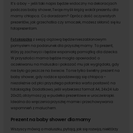
It’s a boy – jeśli taki napis będzie widoczny na dekoracjach
podczas baby shower, Twoje myśli krążą wokół prezentu dla
mamy chłopca. Co doradzam? Oprócz dość oczywistych
prezentów, jak grzechotka czy smoczek, możesz skłonić się ku
fotoprezentom.
Fotoksiążka
z sesją ciążową będzie nieszablonowym
pomysłem na podarunek dla przyszłej mamy. To prezent,
który ją zachwyci i będzie wspaniałą pamiątką dla dziecka.
W przyszłości mama będzie mogła opowiadać o
oczekiwaniu na maluszka i pokazać mu jak wyglądała, gdy
nie było go jeszcze na świecie. To nie tylko świetny prezent na
baby shower, gdy rodzice spodziewają się chłopca –
niezależnie od płci przyszłego potomka warto postawić na
fotoksiążkę. Dodatkowo, jeśli wybierzesz format A4, 24x24 lub
20x20, otrzymasz ją w pudełko prezentowe w urocze kropki.
Idealna do wręczenia przyszłej mamie i przechowywania
wspomnień z maluchem.
Prezent na baby shower dla mamy
Wszyscy mówią o maluszku, pytają, jak się rozwija, niektórzy