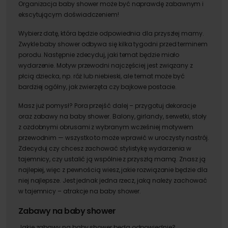
Organizacja baby shower może być naprawdę zabawnym i
ekscytującym doświadczeniem!
Wybierz datę, która będzie odpowiednia dla przyszłej mamy.
Zwykle baby shower odbywa się kilka tygodni przed terminem
porodu. Następnie zdecyduj, jaki temat będzie miało
wydarzenie. Motyw przewodni najczęściej jest związany z
płcią dziecka, np. róż lub niebieski, ale temat może być
bardziej ogólny, jak zwierzęta czy bajkowe postacie.
Masz już pomysł? Pora przejść dalej – przygotuj dekoracje
oraz zabawy na baby shower. Balony, girlandy, serwetki, stoły
z ozdobnymi obrusami z wybranym wcześniej motywem
przewodnim — wszystko to może wprawić w uroczysty nastrój.
Zdecyduj czy chcesz zachować stylistykę wydarzenia w
tajemnicy, czy ustalić ją wspólnie z przyszłą mamą. Znasz ją
najlepiej, więc z pewnością wiesz, jakie rozwiązanie będzie dla
niej najlepsze. Jest jednak jedna rzecz, jaką należy zachować
w tajemnicy – atrakcje na baby shower.
Zabawy na baby shower
Jakie zabawy na baby shower będą odpowiednie?