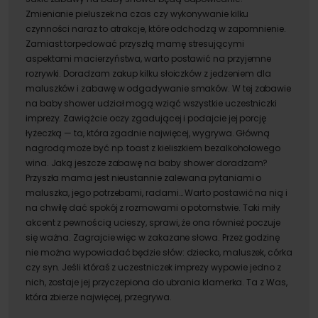
Zmienianie pieluszek na czas czy wykonywanie kilku
czynności naraz to atrakcje, które odchodzą w zapomnienie.
Zamiast torpedować przyszłą mamę stresującymi
aspektami macierzyństwa, warto postawić na przyjemne
rozrywki. Doradzam zakup kilku słoiczków z jedzeniem dla
maluszków i zabawę w odgadywanie smaków. W tej zabawie
na baby shower udział mogą wziąć wszystkie uczestniczki
imprezy. Zawiążcie oczy zgadującej i podajcie jej porcję
łyżeczką — ta, która zgadnie najwięcej, wygrywa. Główną
nagrodą może być np. toast z kieliszkiem bezalkoholowego
wina. Jaką jeszcze zabawę na baby shower doradzam?
Przyszła mama jest nieustannie zalewana pytaniami o
maluszka, jego potrzebami, radami… Warto postawić na nią i
na chwilę dać spokój z rozmowami o potomstwie. Taki miły
akcent z pewnością ucieszy, sprawi, że ona również poczuje
się ważna. Zagrajcie więc w zakazane słowa. Przez godzinę
nie można wypowiadać będzie słów: dziecko, maluszek, córka
czy syn. Jeśli któraś z uczestniczek imprezy wypowie jedno z
nich, zostaje jej przyczepiona do ubrania klamerka. Ta z Was,
która zbierze najwięcej, przegrywa.