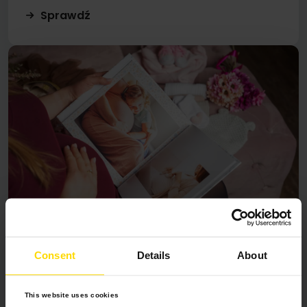
Sprawdź
Consent
Details
About
#FOTOPREZENTNABABYSHOWER
Prezenty na baby shower: dla
This website uses cookies