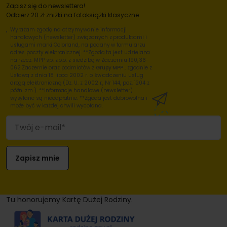
Zapisz się do newslettera!
Odbierz 20 zł zniżki na fotoksiążki klasyczne.
Wyrażam zgodę na otrzymywanie informacji
handlowych (newsletter) związanych z produktami i
usługami marki Colorland, na podany w formularzu
adres poczty elektronicznej. **Zgoda ta jest udzielana
na rzecz: MPP sp. z o.o. z siedzibą w Zaczerniu 190, 36-
062 Zaczernie oraz podmiotów z
Grupy MPP
, zgodnie z
Ustawą z dnia 18 lipca 2002 r. o świadczeniu usług
drogą elektroniczną (Dz. U. z 2002 r., Nr 144, poz. 1204 z
późn. zm.). **Informacje handlowe (newsletter)
wysyłane są nieodpłatnie. **Zgoda jest dobrowolna i
może być w każdej chwili wycofana.
Tu honorujemy Kartę Dużej Rodziny.