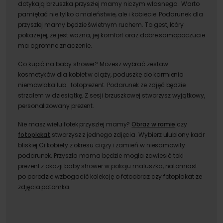
dotykają brzuszka przyszłej mamy niczym własnego… Warto
pamiętać nie tylko o maleństwie, ale i kobiecie. Podarunek dla
przyszłej mamy będzie świetnym ruchem. To gest, który
pokaże jej, że jest ważna, jej komfort oraz dobre samopoczucie
ma ogromne znaczenie.
Co kupić na baby shower? Możesz wybrać zestaw
kosmetyków dla kobiet w ciąży, poduszkę do karmienia
niemowlaka lub… fotoprezent. Podarunek ze zdjęć będzie
strzałem w dziesiątkę. Z sesji brzuszkowej stworzysz wyjątkowy,
personalizowany prezent.
Nie masz wielu fotek przyszłej mamy?
Obraz w ramie
czy
fotoplakat
stworzysz z jednego zdjęcia. Wybierz ulubiony kadr
bliskiej Ci kobiety z okresu ciąży i zamień w niesamowity
podarunek. Przyszła mama będzie mogła zawiesić taki
prezent z okazji baby shower w pokoju maluszka, natomiast
po porodzie wzbogacić kolekcję o fotoobraz czy fotoplakat ze
zdjęcia potomka.