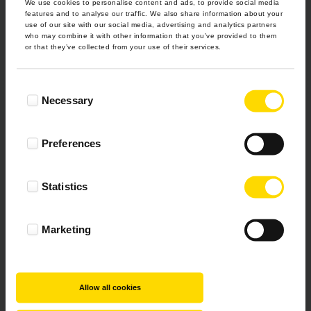
We use cookies to personalise content and ads, to provide social media
dziewczynki!
features and to analyse our traffic. We also share information about your
use of our site with our social media, advertising and analytics partners
who may combine it with other information that you’ve provided to them
Sprawdź
or that they’ve collected from your use of their services.
Consent
Necessary
Selection
Preferences
Statistics
Marketing
Allow all cookies
#FOTOPREZENTNABABYSHOWER