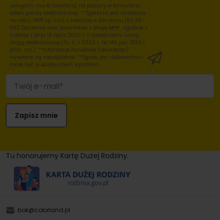
usługami marki Colorland, na podany w formularzu
adres poczty elektronicznej. **Zgoda ta jest udzielana
na rzecz: MPP sp. z o.o. z siedzibą w Zaczerniu 190, 36-
062 Zaczernie oraz podmiotów z
Grupy MPP
, zgodnie z
Ustawą z dnia 18 lipca 2002 r. o świadczeniu usług
drogą elektroniczną (Dz. U. z 2002 r., Nr 144, poz. 1204 z
późn. zm.). **Informacje handlowe (newsletter)
wysyłane są nieodpłatnie. **Zgoda jest dobrowolna i
może być w każdej chwili wycofana.
Tu honorujemy Kartę Dużej Rodziny.
bok@colorland.pl