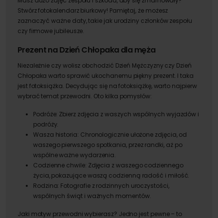
Masz dużo zdjęć zespołu i szkoda, aby się zmarnowały?
Stwórz fotokalendarz biurkowy! Pamiętaj, że możesz
zaznaczyć ważne daty, takie jak urodziny członków zespołu
czy firmowe jubileusze.
Prezent na Dzień Chłopaka dla męża
Niezależnie czy wolisz obchodzić Dzień Mężczyzny czy Dzień
Chłopaka warto sprawić ukochanemu piękny prezent. I taka
jest fotoksiążka. Decydując się na fotoksiążkę, warto najpierw
wybrać temat przewodni. Oto kilka pomysłów:
Podróże: Zbierz zdjęcia z waszych wspólnych wyjazdów i
podróży.
Wasza historia: Chronologicznie ułożone zdjęcia, od
waszego pierwszego spotkania, przez randki, aż po
wspólne ważne wydarzenia.
Codzienne chwile: Zdjęcia z waszego codziennego
życia, pokazujące waszą codzienną radość i miłość.
Rodzina: Fotografie z rodzinnych uroczystości,
wspólnych świąt i ważnych momentów.
Jaki motyw przewodni wybierasz? Jedno jest pewne – to