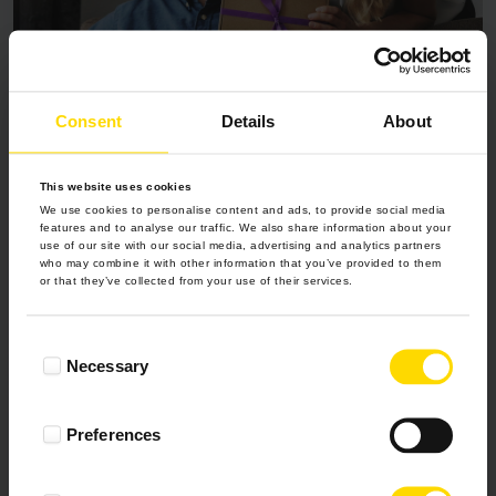
Consent
Details
About
#FOTOPREZENTNADZIEŃCHŁOPAKA
This website uses cookies
Prezent na Dzień Chłopaka dla taty i
We use cookies to personalise content and ads, to provide social media
features and to analyse our traffic. We also share information about your
syna
use of our site with our social media, advertising and analytics partners
who may combine it with other information that you’ve provided to them
or that they’ve collected from your use of their services.
Sprawdź
Consent
Necessary
Selection
Preferences