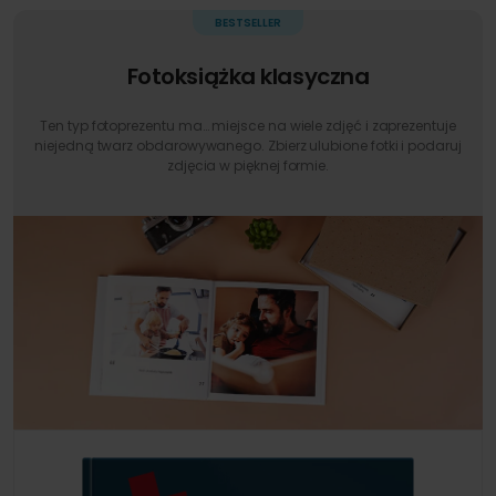
Fotoksiążka klasyczna
Ten typ fotoprezentu ma… miejsce na wiele zdjęć i zaprezentuje
niejedną twarz obdarowywanego. Zbierz ulubione fotki i podaruj
zdjęcia w pięknej formie.