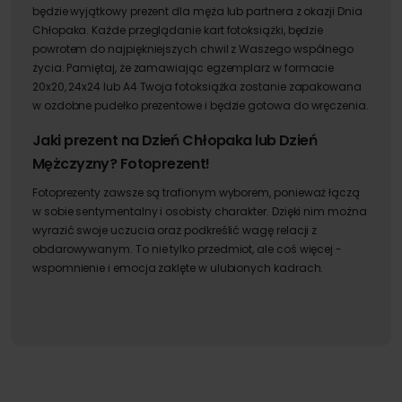
będzie wyjątkowy prezent dla męża lub partnera z okazji Dnia
Chłopaka. Każde przeglądanie kart fotoksiążki, będzie
powrotem do najpiękniejszych chwil z Waszego wspólnego
życia. Pamiętaj, że zamawiając egzemplarz w formacie
20x20, 24x24 lub A4 Twoja fotoksiążka zostanie zapakowana
w ozdobne pudełko prezentowe i będzie gotowa do wręczenia.
Jaki prezent na Dzień Chłopaka lub Dzień
Mężczyzny? Fotoprezent!
Fotoprezenty zawsze są trafionym wyborem, ponieważ łączą
w sobie sentymentalny i osobisty charakter. Dzięki nim można
wyrazić swoje uczucia oraz podkreślić wagę relacji z
obdarowywanym. To nie tylko przedmiot, ale coś więcej -
wspomnienie i emocja zaklęte w ulubionych kadrach.