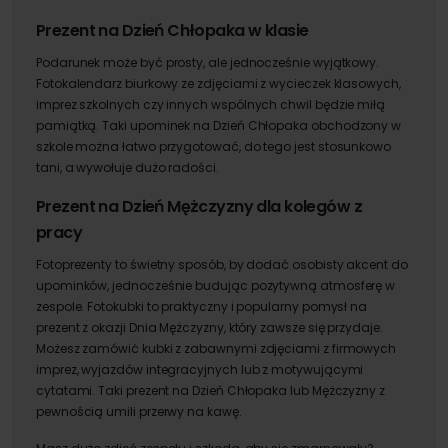
Prezent na Dzień Chłopaka w klasie
Podarunek może być prosty, ale jednocześnie wyjątkowy.
Fotokalendarz biurkowy ze zdjęciami z wycieczek klasowych,
imprez szkolnych czy innych wspólnych chwil będzie miłą
pamiątką. Taki upominek na Dzień Chłopaka obchodzony w
szkole można łatwo przygotować, do tego jest stosunkowo
tani, a wywołuje dużo radości.
Prezent na Dzień Mężczyzny dla kolegów z
pracy
Fotoprezenty to świetny sposób, by dodać osobisty akcent do
upominków, jednocześnie budując pozytywną atmosferę w
zespole. Fotokubki to praktyczny i popularny pomysł na
prezent z okazji Dnia Mężczyzny, który zawsze się przydaje.
Możesz zamówić kubki z zabawnymi zdjęciami z firmowych
imprez, wyjazdów integracyjnych lub z motywującymi
cytatami. Taki prezent na Dzień Chłopaka lub Mężczyzny z
pewnością umili przerwy na kawę.