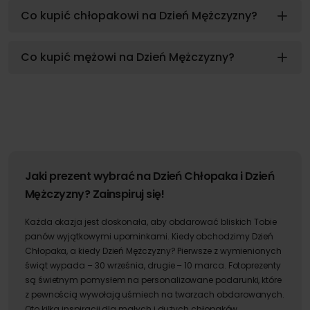
Co kupić chłopakowi na Dzień Mężczyzny?
Co kupić mężowi na Dzień Mężczyzny?
Jaki prezent wybrać na Dzień Chłopaka i Dzień
Mężczyzny? Zainspiruj się!
Każda okazja jest doskonała, aby obdarować bliskich Tobie
panów wyjątkowymi upominkami. Kiedy obchodzimy Dzień
Chłopaka, a kiedy Dzień Mężczyzny? Pierwsze z wymienionych
świąt wypada – 30 września, drugie – 10 marca. Fotoprezenty
są świetnym pomysłem na personalizowane podarunki, które
z pewnością wywołają uśmiech na twarzach obdarowanych.
Oto kilka inspiracji dla małych i dużych chłopaków.