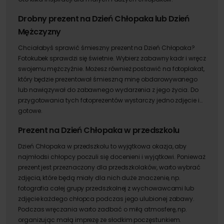
Drobny prezent na Dzień Chłopaka lub Dzień
Mężczyzny
Chciałabyś sprawić śmieszny prezent na Dzień Chłopaka?
Fotokubek sprawdzi się świetnie. Wybierz zabawny kadr i wręcz
swojemu mężczyźnie. Możesz również postawić na fotoplakat,
który będzie prezentował śmieszną minę obdarowywanego
lub nawiązywał do zabawnego wydarzenia z jego życia. Do
przygotowania tych fotoprezentów wystarczy jedno zdjęcie i…
gotowe.
Prezent na Dzień Chłopaka w przedszkolu
Dzień Chłopaka w przedszkolu to wyjątkowa okazja, aby
najmłodsi chłopcy poczuli się docenieni i wyjątkowi. Ponieważ
prezent jest przeznaczony dla przedszkolaków, warto wybrać
zdjęcia, które będą miały dla nich duże znaczenie, np.
fotografia całej grupy przedszkolnej z wychowawcami lub
zdjęcie każdego chłopca podczas jego ulubionej zabawy.
Podczas wręczania warto zadbać o miłą atmosferę, np.
organizując małą imprezę ze słodkim poczęstunkiem.