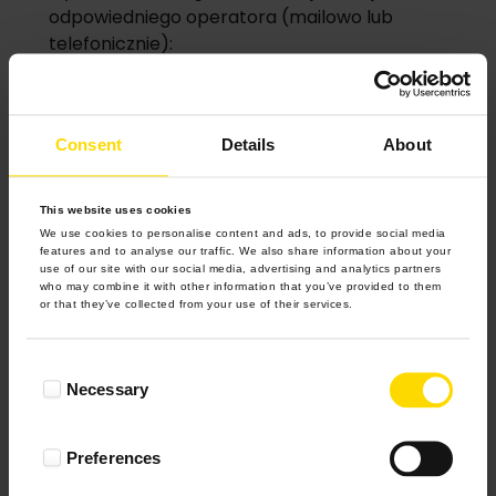
odpowiedniego operatora (mailowo lub
telefonicznie):
PayPro
– formularz kontaktowy:
https://www.przelewy24.pl/pomoc; numer
telefonu: +48616429344; numer fax: +48
Consent
Details
About
616429031; adres email:
serwis@przelewy24.pl; adres
This website uses cookies
korespondencyjny: ul. Pastelowa 8, 60-198
We use cookies to personalise content and ads, to provide social media
Poznań, Polska; bezpośrednio w siedzibie
features and to analyse our traffic. We also share information about your
PayPro lub w jednostkach organizacyjnych
use of our site with our social media, advertising and analytics partners
who may combine it with other information that you’ve provided to them
PayPro prowadzących obsługę klientów.
or that they’ve collected from your use of their services.
ING Pay
- formularz kontaktowy
(https://www.ing.pl/bramka-platnicza-ing-
Consent
pay/centrum-pomocy); numer telefonu:
Necessary
Selection
0048 (32) 319 35 71; adres e-mail:
kontakt@pay.ing.pl; adres korespondencyjny:
ul. Sokolska 34, 40-086 Katowice, Polska.
Preferences