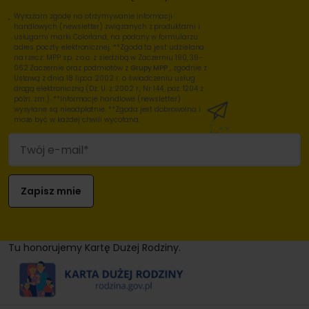
Wyrażam zgodę na otrzymywanie informacji
handlowych (newsletter) związanych z produktami i
usługami marki Colorland, na podany w formularzu
adres poczty elektronicznej. **Zgoda ta jest udzielana
na rzecz: MPP sp. z o.o. z siedzibą w Zaczerniu 190, 36-
062 Zaczernie oraz podmiotów z
Grupy MPP
, zgodnie z
Ustawą z dnia 18 lipca 2002 r. o świadczeniu usług
drogą elektroniczną (Dz. U. z 2002 r., Nr 144, poz. 1204 z
późn. zm.). **Informacje handlowe (newsletter)
wysyłane są nieodpłatnie. **Zgoda jest dobrowolna i
może być w każdej chwili wycofana.
Tu honorujemy Kartę Dużej Rodziny.