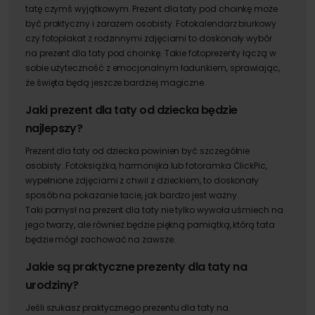
tatę czymś wyjątkowym.
Prezent dla taty pod choinkę
może
być praktyczny i zarazem osobisty.
Fotokalendarz biurkowy
czy fotoplakat z rodzinnymi zdjęciami to doskonały wybór
na
prezent dla taty pod choinkę
. Takie
fotoprezenty
łączą w
sobie użyteczność z emocjonalnym ładunkiem, sprawiając,
że święta będą jeszcze bardziej magiczne.
Jaki
prezent dla taty od dziecka
będzie
najlepszy?
Prezent dla taty od dziecka
powinien być szczególnie
osobisty.
Fotoksiążka, harmonijka lub fotoramka ClickPic,
wypełnione zdjęciami z chwil z dzieckiem, to doskonały
sposób na pokazanie tacie, jak bardzo jest ważny.
Taki
pomysł na prezent dla taty
nie tylko wywoła uśmiech na
jego twarzy, ale również będzie piękną pamiątką, którą tata
będzie mógł zachować na zawsze.
Jakie są
praktyczne prezenty dla taty na
urodziny?
Jeśli szukasz
praktycznego prezentu dla taty na