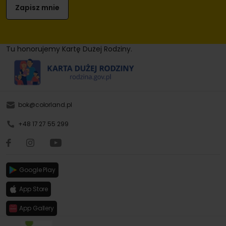
Tu honorujemy Kartę Dużej Rodziny.
bok@colorland.pl
+48 17 27 55 299
Google Play
App Store
App Gallery