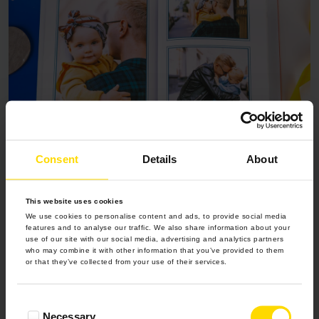
Consent
Details
About
#FOTOPREZENTNADZIEŃOJCA
Prezent dla taty, który wszystko ma
This website uses cookies
We use cookies to personalise content and ads, to provide social media
features and to analyse our traffic. We also share information about your
Sprawdź
use of our site with our social media, advertising and analytics partners
who may combine it with other information that you’ve provided to them
or that they’ve collected from your use of their services.
Consent
Necessary