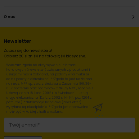
O nas
Newsletter
Zapisz się do newslettera!
Odbierz 20 zł zniżki na fotoksiążki klasyczne.
Wyrażam zgodę na otrzymywanie informacji
handlowych (newsletter) związanych z produktami i
usługami marki Colorland, na podany w formularzu
adres poczty elektronicznej. **Zgoda ta jest udzielana
na rzecz: MPP sp. z o.o. z siedzibą w Zaczerniu 190, 36-
062 Zaczernie oraz podmiotów z
Grupy MPP
, zgodnie z
Ustawą z dnia 18 lipca 2002 r. o świadczeniu usług
drogą elektroniczną (Dz. U. z 2002 r., Nr 144, poz. 1204 z
późn. zm.). **Informacje handlowe (newsletter)
wysyłane są nieodpłatnie. **Zgoda jest dobrowolna i
może być w każdej chwili wycofana.