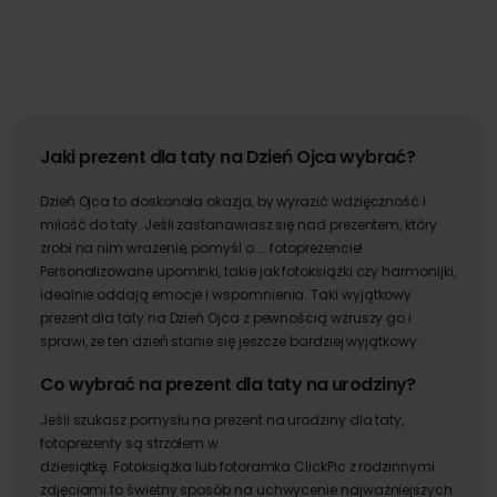
Jaki prezent dla taty na Dzień Ojca wybrać?
Dzień Ojca to doskonała okazja, by wyrazić wdzięczność i
miłość do taty. Jeśli zastanawiasz się nad prezentem, który
zrobi na nim wrażenie, pomyśl o.... fotoprezencie!
Personalizowane upominki, takie jak fotoksiążki czy harmonijki,
idealnie oddają emocje i wspomnienia. Taki
wyjątkowy
prezent dla taty
na Dzień Ojca z pewnością wzruszy go i
sprawi, że ten dzień stanie się jeszcze bardziej wyjątkowy.
Co wybrać na
prezent dla taty na urodziny?
Jeśli szukasz pomysłu na
prezent na urodziny dla taty
,
fotoprezenty są strzałem w
dziesiątkę.
Fotoksiążka lub fotoramka ClickPic
z rodzinnymi
zdjęciami to świetny sposób na uchwycenie najważniejszych