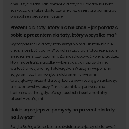
chwil z życia taty. Taki
prezent dla taty na urodziny
nie tylko
zaskoczy, ale także dostarczy wielu wzruszeń, przypominając
o wspólnie spędzonym czasie.
Prezent dla taty, który nic nie chce -
j
ak poradzić
sobie z
prezentem dla taty, który wszystko ma?
Wybór
prezentu dla taty, który wszystko ma
lub
który nic nie
chce
, może być trudny. W takich sytuacjach
fotoprezent staje
się idealnym rozwiązaniem. Zamiast kupować kolejny gadżet,
który może trafić na półkę, wybierz coś, co naprawdę ma
wartość emocjonalną. Fotoksiążka z Waszymi wspólnymi
zdjęciami czy harmonijka z ulubionymi chwilami
to
wyjątkowy prezent dla taty
, który z pewnością go zaskoczy,
a może nawet wzruszy. Takie upominki są uniwersalne i
trafione w sedno, gdyż oferują osobisty i sentymentalny
akcent – zaufaj mi!
Jakie są najlepsze pomysły na
prezent dla taty
na święta?
Święta Bożego Narodzenia to świetna okazja, by obdarować