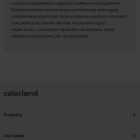
urodziny
,
fotoprezenty mogą być świetnym rozwiązaniem.
Wybierz fotokalendarz biurkowy lub fotokubek
, które będą
codziennie przypominać tacie o rodzinie i ważnych chwilach.
Taki
praktyczny prezent dla taty na urodziny
łączy
użyteczność z osobistym akcentem, co sprawia, że jest
zarówno funkcjonalny, jak i emocjonalny.
Produkty
Dla Ciebie