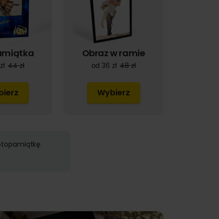
amiątka
Obraz w ramie
zł
44 zł
od 36 zł
48 zł
ierz
Wybierz
fotopamiątkę.