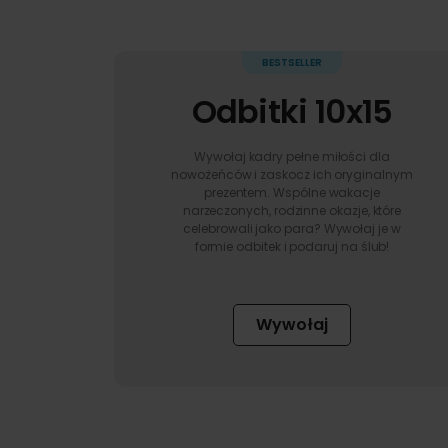
Odbitki 10x15
Wywołaj kadry pełne miłości dla
nowożeńców i zaskocz ich oryginalnym
prezentem. Wspólne wakacje
narzeczonych, rodzinne okazje, które
celebrowali jako para? Wywołaj je w
formie odbitek i podaruj na ślub!
Wywołaj