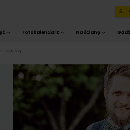
P
ęć
Fotokalendarz
Na ścianę
Gadż
la Pary Młodej