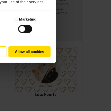
your use of their services.
pomieści wyjątkowe zdjęcia pary młodej
z czasów narzeczeństwa. Możesz
stworzyć dzięki niej piękną opowieść o
miłości młodych.
Marketing
Allow all cookies
Love Hearts