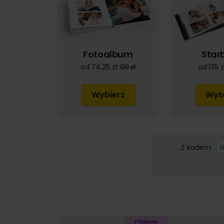
Fotoalbum
Star
od 74,25 zł
99 zł
od 135 z
Wybierz
Wyb
Z kodem