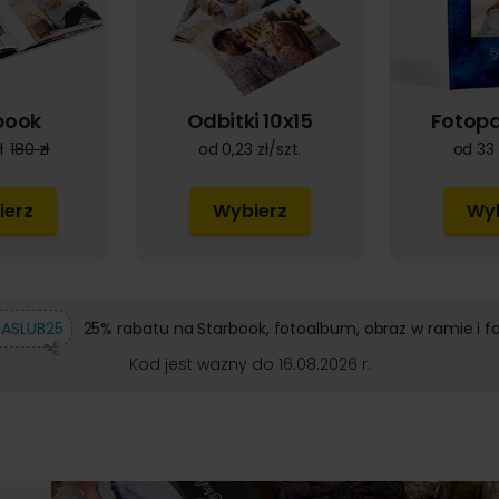
book
Odbitki 10x15
Fotop
ł
180 zł
od 0,23 zł/szt.
od 33 
ierz
Wybierz
Wyb
NASLUB25
25% rabatu na Starbook, fotoalbum, obraz w ramie i 
Kod jest ważny do 16.08.2026 r.