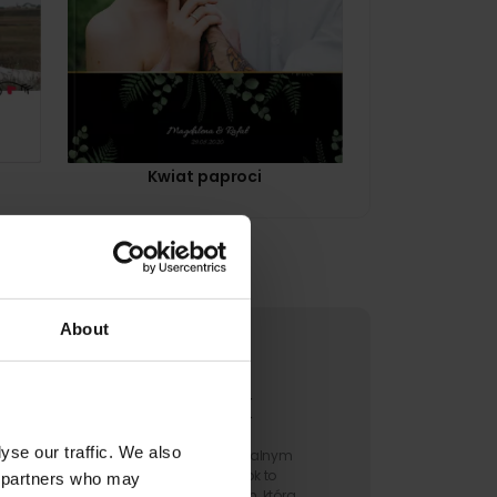
Kwiat paproci
About
Starbook
yse our traffic. We also
Zabłyśnij eleganckim i oryginalnym
prezentem na ślub. Starbook to
cs partners who may
fotoksiążka w jakości premium, która