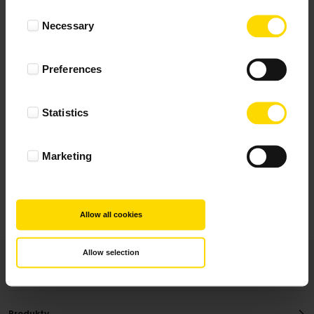
Wynik podany jest na podstawie 5 opinii.
Consent
Necessary
Selection
+ Dodaj opinie
Preferences
Zobacz wszystkie
Statistics
Wszystkie opinie pochodzą od Klientów, którzy
dokonali zakupu fotoprezentu.
Najbardziej pomocne oceny, które doradzą Ci
Marketing
najlepiej prezentuję powyżej.
Allow all cookies
Allow selection
Produkty