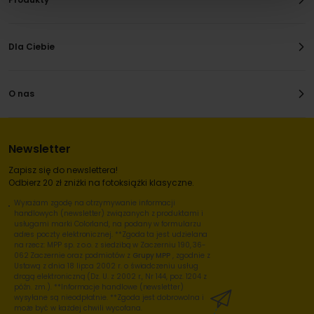
Dla Ciebie
O nas
Newsletter
Zapisz się do newslettera!
Odbierz 20 zł zniżki na fotoksiążki klasyczne.
Wyrażam zgodę na otrzymywanie informacji
handlowych (newsletter) związanych z produktami i
usługami marki Colorland, na podany w formularzu
adres poczty elektronicznej. **Zgoda ta jest udzielana
na rzecz: MPP sp. z o.o. z siedzibą w Zaczerniu 190, 36-
062 Zaczernie oraz podmiotów z
Grupy MPP
, zgodnie z
Ustawą z dnia 18 lipca 2002 r. o świadczeniu usług
drogą elektroniczną (Dz. U. z 2002 r., Nr 144, poz. 1204 z
późn. zm.). **Informacje handlowe (newsletter)
wysyłane są nieodpłatnie. **Zgoda jest dobrowolna i
może być w każdej chwili wycofana.