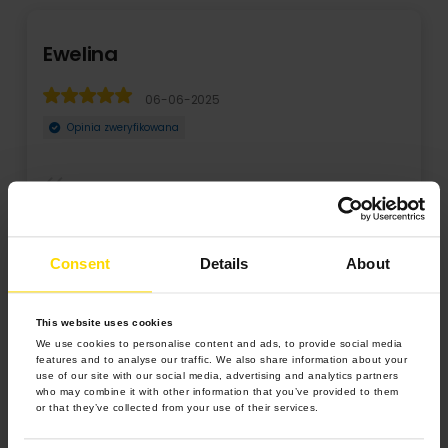
Ewelina
06-06-2025
Opinia zweryfikowana
Wspaniała jakość, precyzyjne wykonanie harmonijki
Consent
Details
About
This website uses cookies
We use cookies to personalise content and ads, to provide social media
features and to analyse our traffic. We also share information about your
use of our site with our social media, advertising and analytics partners
who may combine it with other information that you’ve provided to them
or that they’ve collected from your use of their services.
5.0 z 5.0