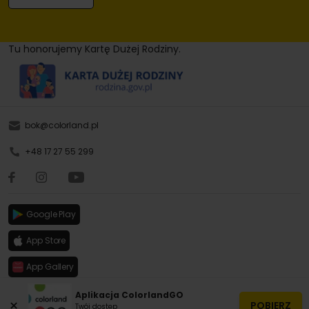
Tu honorujemy Kartę Dużej Rodziny.
bok@colorland.pl
+48 17 27 55 299
Google Play
App Store
App Gallery
Aplikacja ColorlandGO
×
POBIERZ
Twój dostęp