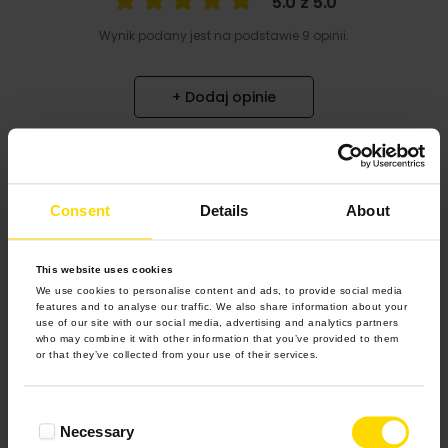
5.0 z 5.0
Wynik podany jest na podstawie 9 opinii.
+ Dodaj opinie
Zobacz wszystkie
Consent
Details
About
Wszystkie opinie pochodzą od Klientów, którzy
dokonali zakupu fotoprezentu.
Najbardziej pomocne oceny, które doradzą Ci
najlepiej prezentuję powyżej.
This website uses cookies
We use cookies to personalise content and ads, to provide social media
features and to analyse our traffic. We also share information about your
use of our site with our social media, advertising and analytics partners
who may combine it with other information that you’ve provided to them
Najczęściej zadawane
or that they’ve collected from your use of their services.
pytania
Consent
Necessary
Selection