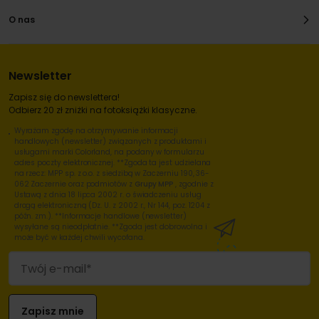
O nas
Newsletter
Zapisz się do newslettera!
Odbierz 20 zł zniżki na fotoksiążki klasyczne.
Wyrażam zgodę na otrzymywanie informacji
handlowych (newsletter) związanych z produktami i
usługami marki Colorland, na podany w formularzu
adres poczty elektronicznej. **Zgoda ta jest udzielana
na rzecz: MPP sp. z o.o. z siedzibą w Zaczerniu 190, 36-
062 Zaczernie oraz podmiotów z
Grupy MPP
, zgodnie z
Ustawą z dnia 18 lipca 2002 r. o świadczeniu usług
drogą elektroniczną (Dz. U. z 2002 r., Nr 144, poz. 1204 z
późn. zm.). **Informacje handlowe (newsletter)
wysyłane są nieodpłatnie. **Zgoda jest dobrowolna i
może być w każdej chwili wycofana.