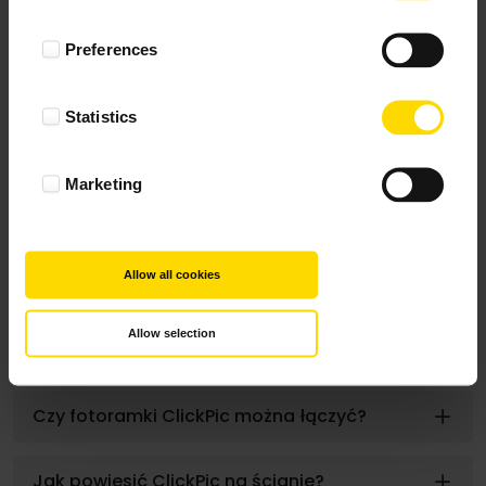
Co to jest fotoramka ClickPic?
Preferences
Jak zrobić galerię ścienną?
Statistics
Jakie wymiary ma ClickPic?
Marketing
Ile kosztuje ClickPic?
Allow all cookies
Jakie kolory ramek ClickPic są dostępne?
Allow selection
Jaki jest czas realizacji fotoramki ClickPic?
Czy fotoramki ClickPic można łączyć?
Jak powiesić ClickPic na ścianie?