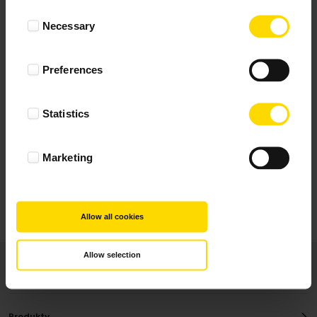
Wynik podany jest na podstawie 344 opinii.
Consent
Necessary
Selection
+ Dodaj opinie
Preferences
Zobacz wszystkie
Statistics
Wszystkie opinie pochodzą od Klientów, którzy
dokonali zakupu fotoprezentu.
Najbardziej pomocne oceny, które doradzą Ci
Marketing
najlepiej prezentuję powyżej.
Allow all cookies
Allow selection
Produkty