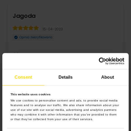
da
Ewa
15-04-2023
a zweryfikowana
Opinia zw
oświecić trochę czasu ale da się zrealizować
To już moja 
ie wszelkie pomysły, pięknie wykonane ...
piękna,tak ja
Consent
Details
About
Rozwiń
This website uses cookies
We use cookies to personalise content and ads, to provide social media
features and to analyse our traffic. We also share information about your
use of our site with our social media, advertising and analytics partners
who may combine it with other information that you’ve provided to them
or that they’ve collected from your use of their services.
4.9 z 5.0