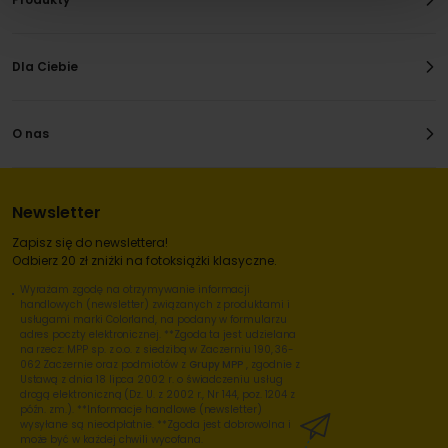
Dla Ciebie
O nas
Newsletter
Zapisz się do newslettera!
Odbierz 20 zł zniżki na fotoksiążki klasyczne.
Wyrażam zgodę na otrzymywanie informacji
handlowych (newsletter) związanych z produktami i
usługami marki Colorland, na podany w formularzu
adres poczty elektronicznej. **Zgoda ta jest udzielana
na rzecz: MPP sp. z o.o. z siedzibą w Zaczerniu 190, 36-
062 Zaczernie oraz podmiotów z
Grupy MPP
, zgodnie z
Ustawą z dnia 18 lipca 2002 r. o świadczeniu usług
drogą elektroniczną (Dz. U. z 2002 r., Nr 144, poz. 1204 z
późn. zm.). **Informacje handlowe (newsletter)
wysyłane są nieodpłatnie. **Zgoda jest dobrowolna i
może być w każdej chwili wycofana.