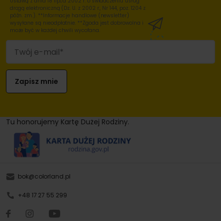
Ustawą z dnia 18 lipca 2002 r. o świadczeniu usług
drogą elektroniczną (Dz. U. z 2002 r., Nr 144, poz. 1204 z
późn. zm.). **Informacje handlowe (newsletter)
wysyłane są nieodpłatnie. **Zgoda jest dobrowolna i
może być w każdej chwili wycofana.
Tu honorujemy Kartę Dużej Rodziny.
bok@colorland.pl
+48 17 27 55 299