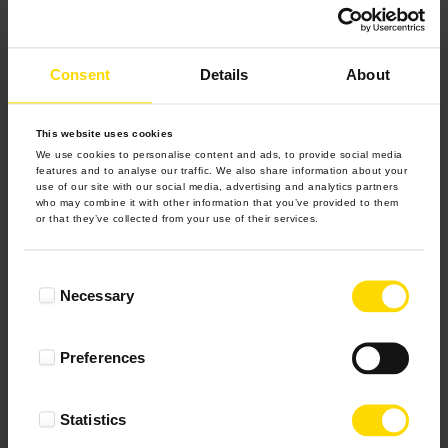
Wynik podany jest na podstawie 35 opinii.
+ Dodaj opinie
Consent
Details
About
Zobacz wszystkie
This website uses cookies
We use cookies to personalise content and ads, to provide social media
features and to analyse our traffic. We also share information about your
Wszystkie opinie pochodzą od Klientów, którzy
use of our site with our social media, advertising and analytics partners
dokonali zakupu fotoprezentu.
who may combine it with other information that you’ve provided to them
Najbardziej pomocne oceny, które doradzą Ci
or that they’ve collected from your use of their services.
najlepiej prezentuję powyżej.
Consent
Necessary
Selection
Najczęściej zadawane
pytania
Preferences
Statistics
Fotoalbum – co to jest?