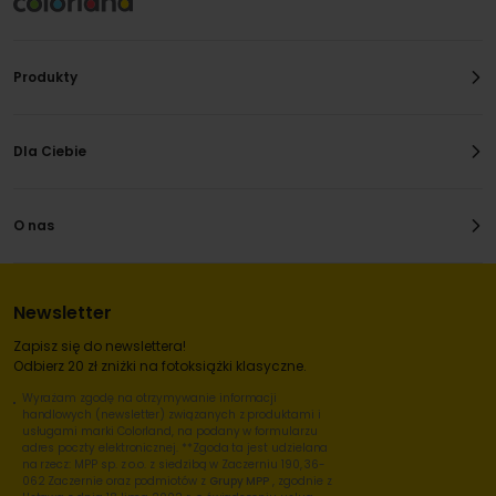
Produkty
Dla Ciebie
O nas
Newsletter
Zapisz się do newslettera!
Odbierz 20 zł zniżki na fotoksiążki klasyczne.
Wyrażam zgodę na otrzymywanie informacji
handlowych (newsletter) związanych z produktami i
usługami marki Colorland, na podany w formularzu
adres poczty elektronicznej. **Zgoda ta jest udzielana
na rzecz: MPP sp. z o.o. z siedzibą w Zaczerniu 190, 36-
062 Zaczernie oraz podmiotów z
Grupy MPP
, zgodnie z