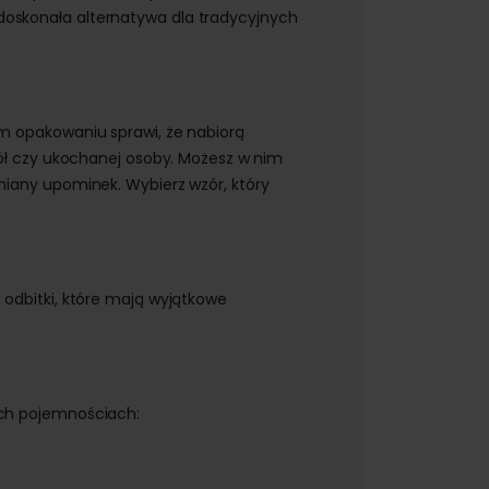
doskonała alternatywa dla tradycyjnych
ym opakowaniu sprawi, że nabiorą
iół czy ukochanej osoby. Możesz w nim
niany upominek. Wybierz wzór, który
 odbitki, które mają wyjątkowe
ych pojemnościach: