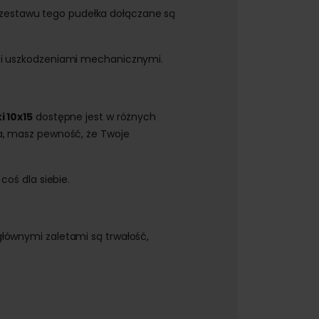
 zestawu tego pudełka dołączane są
m i uszkodzeniami mechanicznymi.
i 10x15
dostępne jest w różnych
ka, masz pewność, że Twoje
 coś dla siebie.
łównymi zaletami są trwałość,