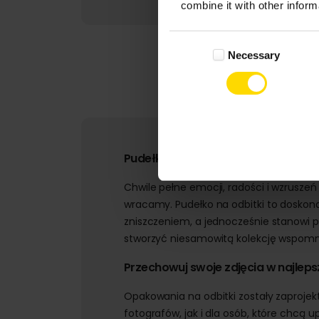
combine it with other inform
Consent
Necessary
Selection
Pudełko na odbitki – elegancki s
Chwile pełne emocji, radości i wzruszeń
wracamy. Pudełko na odbitki to doskon
zniszczeniem, a jednocześnie stanowi 
stworzyć niesamowitą kolekcję wspomn
Przechowuj swoje zdjęcia w najlep
Opakowania na odbitki zostały zaprojek
fotografów, jak i dla osób, które chcą