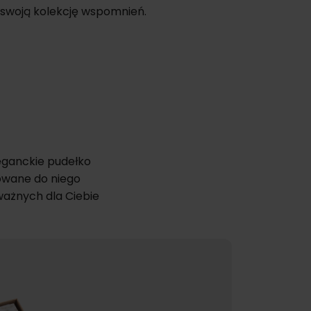
e swoją kolekcję wspomnień.
eganckie pudełko
owane do niego
ważnych dla Ciebie