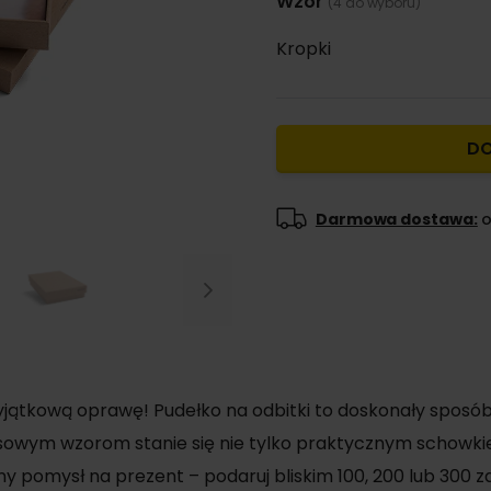
Wzór
(4 do wyboru)
Kropki
DO
Darmowa dostawa:
o
Next
 wyjątkową oprawę! Pudełko na odbitki to doskonały sposó
asowym wzorom stanie się nie tylko praktycznym schowk
y pomysł na prezent – podaruj bliskim 100, 200 lub 300 z