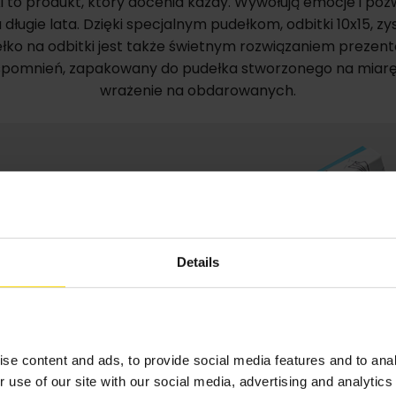
i to produkt, który docenia każdy. Wywołują emocje i po
długie lata. Dzięki specjalnym pudełkom, odbitki 10x15, z
łko na odbitki jest także świetnym rozwiązaniem preze
spomnień, zapakowany do pudełka stworzonego na miarę
wrażenie na obdarowanych.
ech
Details
b
se content and ads, to provide social media features and to anal
r use of our site with our social media, advertising and analyti