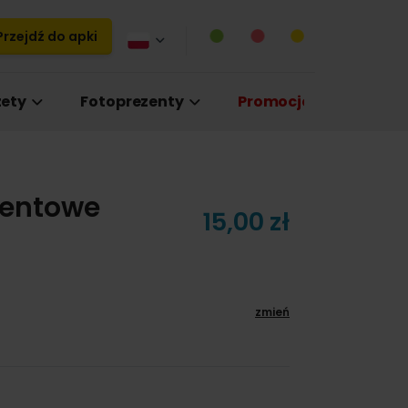
rzejdź do apki
ety
Fotoprezenty
Promocje
zentowe
15,00 zł
zmień