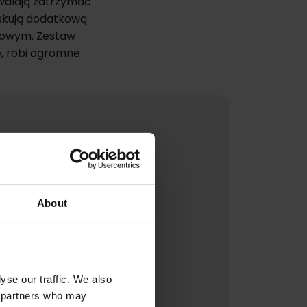
zwalają zatrzymać
yskują dodatkową
ntowym. Zestaw
, robi ogromne
About
yse our traffic. We also
cs partners who may