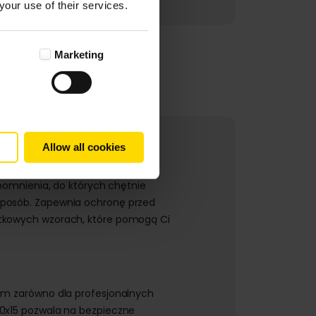
your use of their services.
Marketing
Allow all cookies
spomnienia, do których chętnie
 sposób. Zapewnia ochronę przed
jątkowych wzorach, które pomogą Ci
iem zarówno dla profesjonalnych
10x15 pozwala na bezpieczne