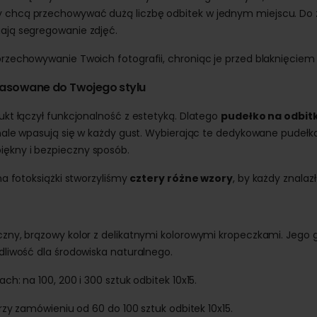
zy chcą przechowywać dużą liczbę odbitek w jednym miejscu. Do
wiają segregowanie zdjęć.
rzechowywanie Twoich fotografii, chroniąc je przed blaknięcie
pasowane do Twojego stylu
kt łączył funkcjonalność z estetyką. Dlatego
pudełko na odbitk
onale wpasują się w każdy gust. Wybierając te dedykowane pudeł
ękny i bezpieczny sposób.
na fotoksiążki stworzyliśmy
cztery różne wzory
, by każdy znalazł
zny, brązowy kolor z delikatnymi kolorowymi kropeczkami. Jego g
liwość dla środowiska naturalnego.
h: na 100, 200 i 300 sztuk odbitek 10x15.
rzy zamówieniu od 60 do 100 sztuk odbitek 10x15.