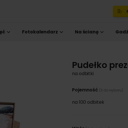
P
ęć
Fotokalendarz
Na ścianę
Gadż
Pudełko pre
na odbitki
Pojemność
(3 do wyboru)
na 100 odbitek