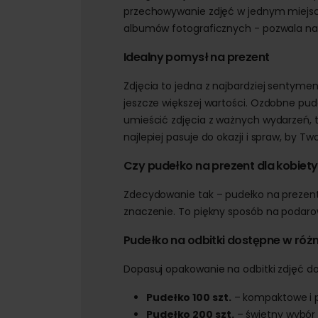
przechowywanie zdjęć w jednym miejscu
albumów fotograficznych - pozwala na
Idealny pomysł na prezent
Zdjęcia to jedna z najbardziej sentyme
jeszcze większej wartości. Ozdobne pude
umieścić zdjęcia z ważnych wydarzeń, t
najlepiej pasuje do okazji i spraw, by Tw
Czy pudełko na prezent dla kobiet
Zdecydowanie tak – pudełko na prezent 
znaczenie. To piękny sposób na podar
Pudełko na odbitki dostępne w ró
Dopasuj opakowanie na odbitki zdjęć do
Pudełko 100 szt.
– kompaktowe i po
Pudełko 200 szt.
– świetny wybór 