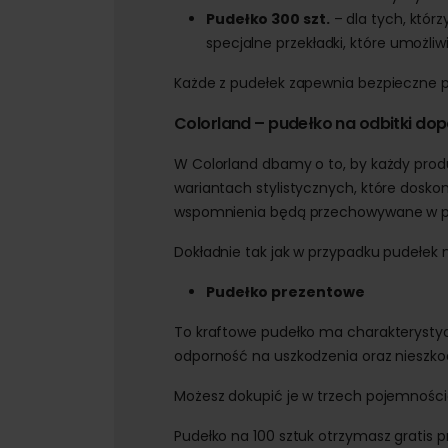
Pudełko 300 szt.
– dla tych, któr
specjalne przekładki, które umożli
Każde z pudełek zapewnia bezpieczne p
Colorland – pudełko na odbitki do
W Colorland dbamy o to, by każdy produ
wariantach stylistycznych, które dosk
wspomnienia będą przechowywane w pi
Dokładnie tak jak w przypadku pudełek 
Pudełko prezentowe
To kraftowe pudełko ma charakterystyc
odporność na uszkodzenia oraz nieszkod
Możesz dokupić je w trzech pojemnościac
Pudełko na 100 sztuk otrzymasz gratis p