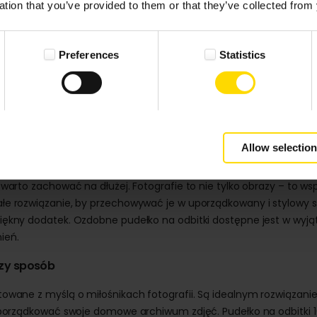
ation that you’ve provided to them or that they’ve collected from 
Preferences
Statistics
Allow selection
posób na przechowywanie wspomnień
 warto zachować na dłużej. Fotografie to nie tylko obrazy – to w
ałe rozwiązanie, by przechowywać je w uporządkowany i stylowy
piękny dodatek. Ozdobne pudełko na odbitki dostępne jest w wy
ień.
szy sposób
towane z myślą o miłośnikach fotografii. Są idealnym rozwiązan
 uporządkować swoje domowe archiwum zdjęć. Pudełko na odbitki 