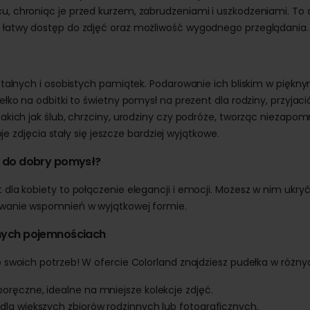
, chroniąc je przed kurzem, zabrudzeniami i uszkodzeniami. To 
 łatwy dostęp do zdjęć oraz możliwość wygodnego przeglądania.
ntalnych i osobistych pamiątek. Podarowanie ich bliskim w piękn
łko na odbitki to świetny pomysł na prezent dla rodziny, przyjac
akich jak ślub, chrzciny, urodziny czy podróże, tworząc niezapom
oje zdjęcia stały się jeszcze bardziej wyjątkowe.
y do dobry pomysł?
dla kobiety to połączenie elegancji i emocji. Możesz w nim ukryć
owanie wspomnień w wyjątkowej formie.
żnych pojemnościach
 swoich potrzeb! W ofercie Colorland znajdziesz pudełka w różn
ręczne, idealne na mniejsze kolekcje zdjęć.
dla większych zbiorów rodzinnych lub fotograficznych,