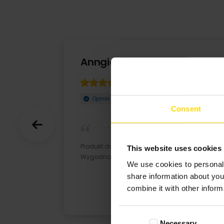
Anngie
27-02-2023
Opinia zweryfikowana
Consent
Produkt dobrej jakości, szybka realizacja.
This website uses cookies
Wygodna aplikacja.
We use cookies to personali
share information about you
combine it with other inform
Consent
Necessary
Selection