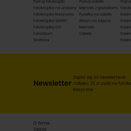
Poznaj fotoksiążki
Poznaj odbitki
Pozna
Fotoksiążka na urodziny
Memorki z gadżetami
Fotok
Fotoksiążka klasyczna
Pudełko na odbitki
Kalen
Fotoksiążka SMART
Album na zdjęcia
Kalen
Fotoksiążka GO
Memorki
Kalend
Fotoalbum
Odbitki
Kalen
Starbook
Kalen
Zapisz się do newslettera!
Newsletter
Odbierz 20 zł zniżki na fotoks
klasyczne.
O firmie
Opinie