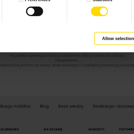
4.9 z 5.0
Wynik podany jest na podstawie 117 opinii.
+ Dodaj opinie
Zobacz wszystkie
Allow selection
Wszystkie opinie pochodzą od Klientów, którzy dokonali zakupu
fotoprezentu.
Najbardziej pomocne oceny, które doradzą Ci najlepiej prezentuję powyżej
likacja mobilna
Blog
Baza wiedzy
Realizacja i dostaw
KALENDARZ
NA ŚCIANĘ
GADŻETY
FOTOPR