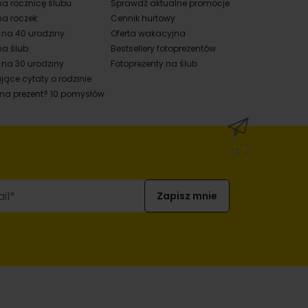
na rocznicę ślubu
Sprawdź aktualne promocje
na roczek
Cennik hurtowy
y na 40 urodziny
Oferta wakacyjna
na ślub
Bestsellery fotoprezentów
 na 30 urodziny
Fotoprezenty na ślub
jące cytaty o rodzinie
 na prezent? 10 pomysłów