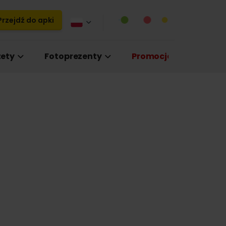
rzejdź do apki
ety
Fotoprezenty
Promocje