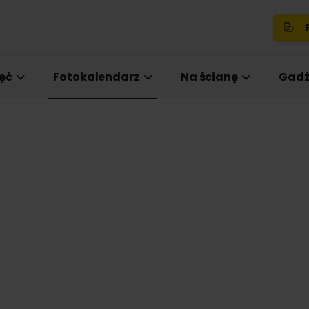
P
ęć
Fotokalendarz
Na ścianę
Gadż