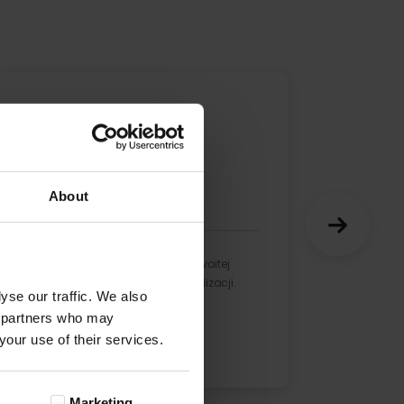
Mariola
20-12-2022
Opinia zweryfikowana
About
Jak zawsze super jakość, w przyzwoitej
cenie. Do tego szybciutki czas realizacji.
yse our traffic. We also
Polecam w 100%
cs partners who may
your use of their services.
Marketing