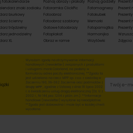
j fotokalendarze
Poznaj obrazy i plakaty
Poznaj gadżety
Prezent 
alendarz znaki zodiaku
Fotoramka ClickPic
Fotomagnesy
Prezent 
darz biurkowy
Fotoobraz
Fotokubek
Prezent
darz ścienny
Fotoobraz szablony
Memorki
Prezent 
arz trójdzielny
Gotowe fotoobrazy
Fotopamiątka
Prezenty
darz jednodzielny
Fotoplakat
Harmonijka
Wzrusza
darz XL
Obraz w ramie
Wizytówki
Zdjęcia
Wyrażam zgodę na otrzymywanie informacji
handlowych (newsletter) związanych z produktami
i usługami marki Colorland, na podany w
formularzu adres poczty elektronicznej. **Zgoda ta
jest udzielana na rzecz: MPP sp. z o.o. z siedzibą w
Zaczerniu 190, 36-062 Zaczernie oraz podmiotów z
iążki
Grupy MPP
, zgodnie z Ustawą z dnia 18 lipca 2002
r. o świadczeniu usług drogą elektroniczną (Dz. U. z
2002 r., Nr 144, poz. 1204 z późn. zm.). **Informacje
handlowe (newsletter) wysyłane są nieodpłatnie.
**Zgoda jest dobrowolna i może być w każdej chwili
wycofana.