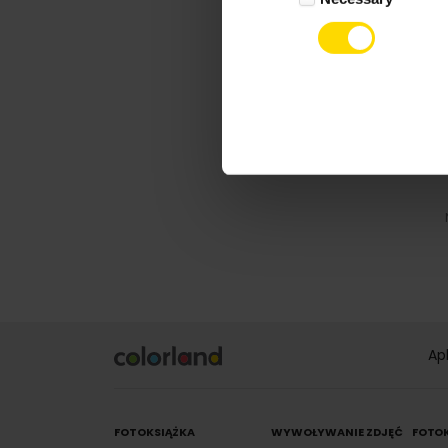
Ap
FOTOKSIĄŻKA
WYWOŁYWANIE ZDJĘĆ
FOTO