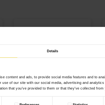
Gosia
06-12-2022
Opinia zweryfikowana
Details
Od lat już korzystam z tej strony do
wykonywania fotokalendarzy na prezent
se content and ads, to provide social media features and to anal
pod choinkę . Ogólnie jes ...
r use of our site with our social media, advertising and analyti
ation that you’ve provided to them or that they’ve collected from 
Rozwiń
Preferences
Statistics