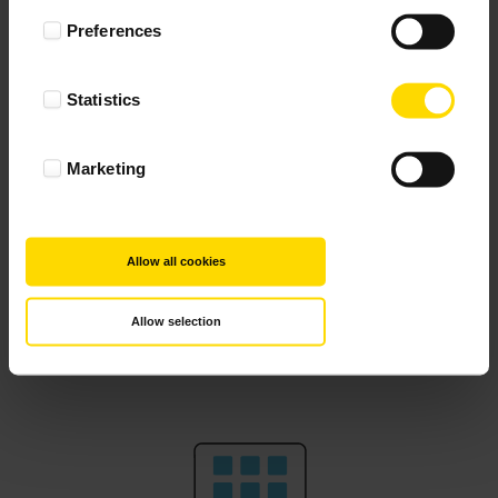
dopiero piszą swoją historię.
Preferences
Statistics
Wybierz
Marketing
Allow all cookies
Jak zamówić personalizowane
Allow selection
produkty?