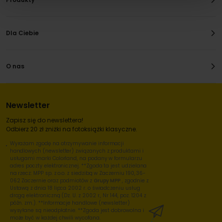
Dla Ciebie
O nas
Newsletter
Zapisz się do newslettera!
Odbierz 20 zł zniżki na fotoksiążki klasyczne.
Wyrażam zgodę na otrzymywanie informacji
handlowych (newsletter) związanych z produktami i
usługami marki Colorland, na podany w formularzu
adres poczty elektronicznej. **Zgoda ta jest udzielana
na rzecz: MPP sp. z o.o. z siedzibą w Zaczerniu 190, 36-
062 Zaczernie oraz podmiotów z
Grupy MPP
, zgodnie z
Ustawą z dnia 18 lipca 2002 r. o świadczeniu usług
drogą elektroniczną (Dz. U. z 2002 r., Nr 144, poz. 1204 z
późn. zm.). **Informacje handlowe (newsletter)
wysyłane są nieodpłatnie. **Zgoda jest dobrowolna i
może być w każdej chwili wycofana.