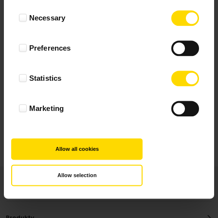
Wynik podany jest na podstawie 344 opinii.
Consent
Necessary
Selection
+ Dodaj opinie
Preferences
Zobacz wszystkie
Statistics
Wszystkie opinie pochodzą od Klientów, którzy
dokonali zakupu fotoprezentu.
Najbardziej pomocne oceny, które doradzą Ci
Marketing
najlepiej prezentuję powyżej.
Allow all cookies
Allow selection
Produkty