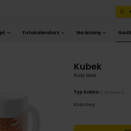
P
ęć
Fotokalendarz
Na ścianę
Gadż
Kubek
Rudy Lisek
Typ kubka
(3 do wyboru)
Kolorowy