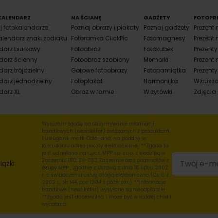
KALENDARZ
NA ŚCIANĘ
GADŻETY
FOTOPR
j fotokalendarze
Poznaj obrazy i plakaty
Poznaj gadżety
Prezent 
alendarz znaki zodiaku
Fotoramka ClickPic
Fotomagnesy
Prezent 
darz biurkowy
Fotoobraz
Fotokubek
Prezent
darz ścienny
Fotoobraz szablony
Memorki
Prezent 
arz trójdzielny
Gotowe fotoobrazy
Fotopamiątka
Prezenty
darz jednodzielny
Fotoplakat
Harmonijka
Wzrusza
darz XL
Obraz w ramie
Wizytówki
Zdjęcia
Wyrażam zgodę na otrzymywanie informacji
handlowych (newsletter) związanych z produktami
i usługami marki Colorland, na podany w
formularzu adres poczty elektronicznej. **Zgoda ta
jest udzielana na rzecz: MPP sp. z o.o. z siedzibą w
Zaczerniu 190, 36-062 Zaczernie oraz podmiotów z
iążki
Grupy MPP
, zgodnie z Ustawą z dnia 18 lipca 2002
r. o świadczeniu usług drogą elektroniczną (Dz. U. z
2002 r., Nr 144, poz. 1204 z późn. zm.). **Informacje
handlowe (newsletter) wysyłane są nieodpłatnie.
**Zgoda jest dobrowolna i może być w każdej chwili
wycofana.