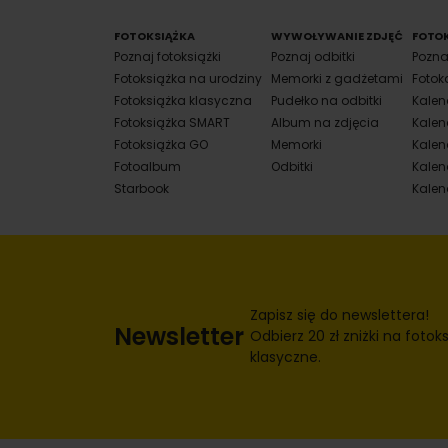
FOTOKSIĄŻKA
WYWOŁYWANIE ZDJĘĆ
FOTO
Poznaj fotoksiążki
Poznaj odbitki
Pozna
Fotoksiążka na urodziny
Memorki z gadżetami
Fotok
Fotoksiążka klasyczna
Pudełko na odbitki
Kalen
Fotoksiążka SMART
Album na zdjęcia
Kalen
Fotoksiążka GO
Memorki
Kalend
Fotoalbum
Odbitki
Kalen
Starbook
Kalen
Zapisz się do newslettera!
Newsletter
Odbierz 20 zł zniżki na fotoks
klasyczne.