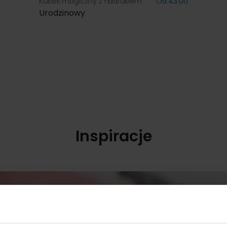
Kubek magiczny z nadrukiem
Od 43.00
Urodzinowy
Inspiracje