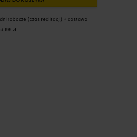
DAJ DO KOSZYKA
dni robocze (czas realizacji) + dostawa
d 199 zł