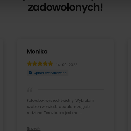
zadowolonych!
Monika
Monika
Adri
Adri
14-09-2022
14-09-2022
Opinia zweryfikowana
Opinia zweryfikowana
Opin
Opin
Fotokubek wyszedł świetny. Wybrałam
Fotokubek wyszedł świetny. Wybrałam
Zamówił
Zamówił
szablon w kwiatki, dodałam zdjęcie
szablon w kwiatki, dodałam zdjęcie
prosty, l
prosty, 
rodzinne. Teraz kubek jest mo ...
rodzinne. Teraz kubek jest mo ...
nich chęt
nich chęt
Rozwiń
Rozwiń
Rozwiń
Rozwiń