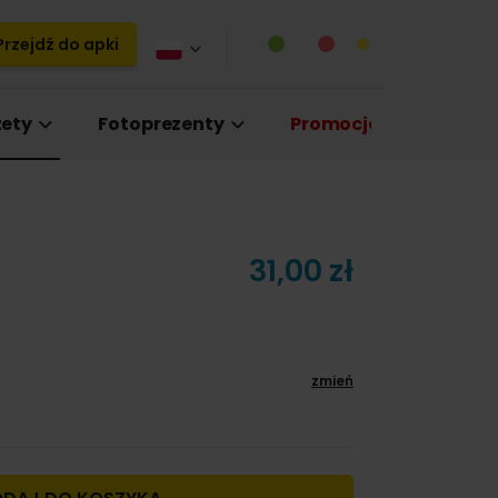
rzejdź do apki
ety
Fotoprezenty
Promocje
31,00 zł
zmień