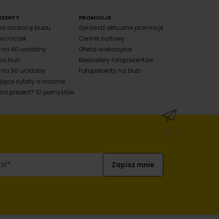
EZENTY
PROMOCJE
na rocznicę ślubu
Sprawdź aktualne promocje
na roczek
Cennik hurtowy
y na 40 urodziny
Oferta wakacyjna
na ślub
Bestsellery fotoprezentów
 na 30 urodziny
Fotoprezenty na ślub
jące cytaty o rodzinie
 na prezent? 10 pomysłów