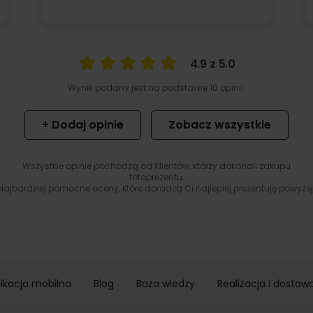
4.9 z 5.0
Wynik podany jest na podstawie 10 opinii.
+ Dodaj opinie
Zobacz wszystkie
Wszystkie opinie pochodzą od Klientów, którzy dokonali zakupu
fotoprezentu.
Najbardziej pomocne oceny, które doradzą Ci najlepiej prezentuję powyżej
likacja mobilna
Blog
Baza wiedzy
Realizacja i dostaw