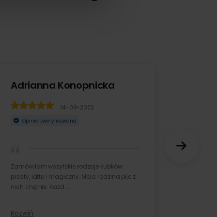
anna Konopnicka
anna Konopnicka
Ania
14-09-2022
14-09-2022
06-07
ia zweryfikowana
ia zweryfikowana
Opinia zweryfikow
am wszytskie rodzaje kubków:
am wszytskie rodzaje kubków:
Otrzymałam kubek, z
atte i magiczny. Moja rodzina pije z
latte i magiczny. Moja rodzina pije z
jestem zadowolona.
nie. Każd ...
nie. Każd ...
bardzo jasne i mało 
Rozwiń