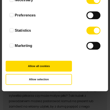
Selection
na słowo, dla jednych może to być zwykły upominek, ale
prawdziwy kibic szczerze doceni gest i z nieukrywaną
Preferences
radością będzie używać kubek, który przypomina mu o jego
ukochanej drużynie.
Ekscytująca rozrywka przed telewizorem
Statistics
Zapowiada się sportowy wieczór? Świetnie! Przygotuj przekąski
i napoje, zaproś paru znajomych i wspólnie zasiądźcie przed
Marketing
telewizorem w oczekiwaniu na mecz. W międzyczasie
zaproponuj kawę, którą podasz w tematycznych kubkach. Nic
nie pasuje lepiej od piłkarskich motywów, które będą zdobić
ścianki naczynia. Pokażesz gościom, że prawdziwy z Ciebie
Allow all cookies
kibic!
Kubek kibica w Colorland
Allow selection
W ofercie Colorland znajdziesz kubek kibica w kilku
odsłonach. Wybierz wzór, który najbardziej do Ciebie pasuje –
sylwetka piłkarza czy może motyw piłki? Taki kubek z
powodzeniem możesz podarować komuś na prezent lub
zamówić na własny użytek, by z dumą popijać z niego