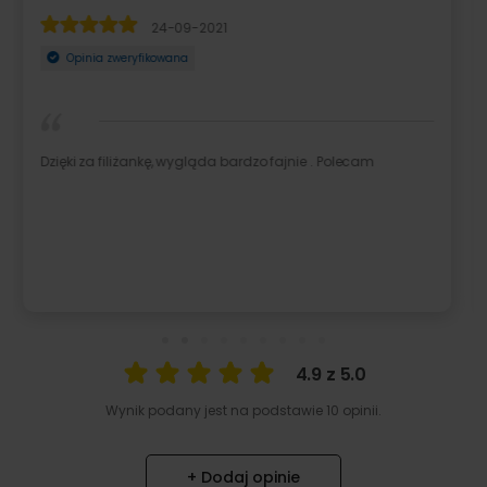
12-09-2022
Opinia zweryfikowana
Świetny pomysł na prezent! Na pewno zakupię drugi dla
siebie - mega wykonanie i jakość. Polecam!
4.9 z 5.0
Wynik podany jest na podstawie 10 opinii.
+ Dodaj opinie