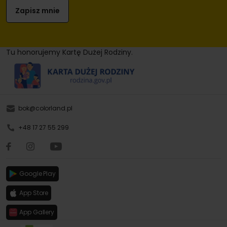
Tu honorujemy Kartę Dużej Rodziny.
bok@colorland.pl
+48 17 27 55 299
Google Play
App Store
App Gallery