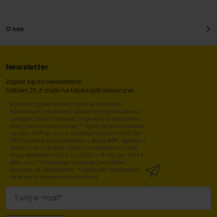
O nas
Newsletter
Zapisz się do newslettera!
Odbierz 20 zł zniżki na fotoksiążki klasyczne.
Wyrażam zgodę na otrzymywanie informacji
handlowych (newsletter) związanych z produktami i
usługami marki Colorland, na podany w formularzu
adres poczty elektronicznej. **Zgoda ta jest udzielana
na rzecz: MPP sp. z o.o. z siedzibą w Zaczerniu 190, 36-
062 Zaczernie oraz podmiotów z
Grupy MPP
, zgodnie z
Ustawą z dnia 18 lipca 2002 r. o świadczeniu usług
drogą elektroniczną (Dz. U. z 2002 r., Nr 144, poz. 1204 z
późn. zm.). **Informacje handlowe (newsletter)
wysyłane są nieodpłatnie. **Zgoda jest dobrowolna i
może być w każdej chwili wycofana.