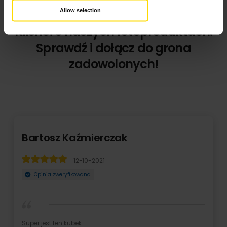
Allow selection
Klienci o naszych fotoproduktach.
Sprawdź i dołącz do grona
zadowolonych!
Bartosz Kaźmierczak
12-10-2021
Opinia zweryfikowana
Super jest ten kubek