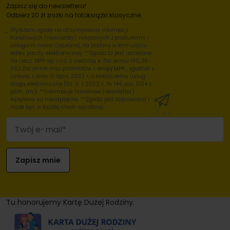
Zapisz się do newslettera!
Odbierz 20 zł zniżki na fotoksiążki klasyczne.
Wyrażam zgodę na otrzymywanie informacji
handlowych (newsletter) związanych z produktami i
usługami marki Colorland, na podany w formularzu
adres poczty elektronicznej. **Zgoda ta jest udzielana
na rzecz: MPP sp. z o.o. z siedzibą w Zaczerniu 190, 36-
062 Zaczernie oraz podmiotów z
Grupy MPP
, zgodnie z
Ustawą z dnia 18 lipca 2002 r. o świadczeniu usług
drogą elektroniczną (Dz. U. z 2002 r., Nr 144, poz. 1204 z
późn. zm.). **Informacje handlowe (newsletter)
wysyłane są nieodpłatnie. **Zgoda jest dobrowolna i
może być w każdej chwili wycofana.
Tu honorujemy Kartę Dużej Rodziny.