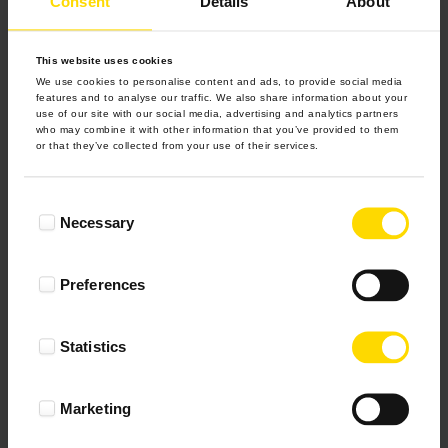
Consent
Details
About
This website uses cookies
We use cookies to personalise content and ads, to provide social media
features and to analyse our traffic. We also share information about your
use of our site with our social media, advertising and analytics partners
who may combine it with other information that you’ve provided to them
or that they’ve collected from your use of their services.
Consent
Necessary
Selection
Preferences
Kubek z nadrukiem
Od 31.00
Statistics
Byle do piątku
Marketing