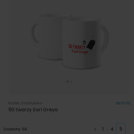
Kubek z nadrukiem
Od 31.00
50 twarzy Earl Greya
1
4
5
Szablony: 58
…