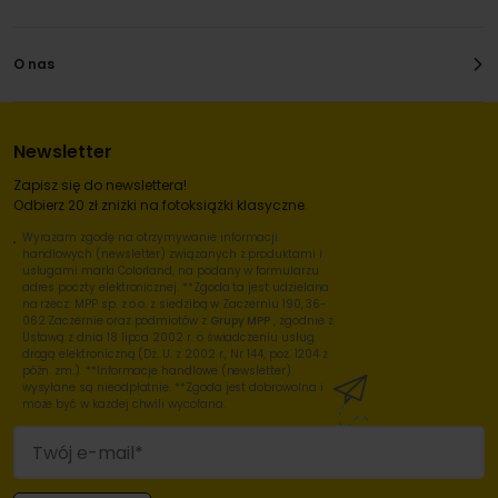
O nas
Newsletter
Zapisz się do newslettera!
Odbierz 20 zł zniżki na fotoksiążki klasyczne.
Wyrażam zgodę na otrzymywanie informacji
handlowych (newsletter) związanych z produktami i
usługami marki Colorland, na podany w formularzu
adres poczty elektronicznej. **Zgoda ta jest udzielana
na rzecz: MPP sp. z o.o. z siedzibą w Zaczerniu 190, 36-
062 Zaczernie oraz podmiotów z
Grupy MPP
, zgodnie z
Ustawą z dnia 18 lipca 2002 r. o świadczeniu usług
drogą elektroniczną (Dz. U. z 2002 r., Nr 144, poz. 1204 z
późn. zm.). **Informacje handlowe (newsletter)
wysyłane są nieodpłatnie. **Zgoda jest dobrowolna i
może być w każdej chwili wycofana.