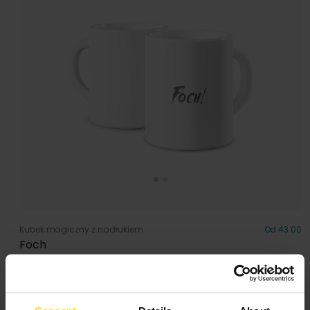
Kubek magiczny z nadrukiem
Od 43.00
Foch