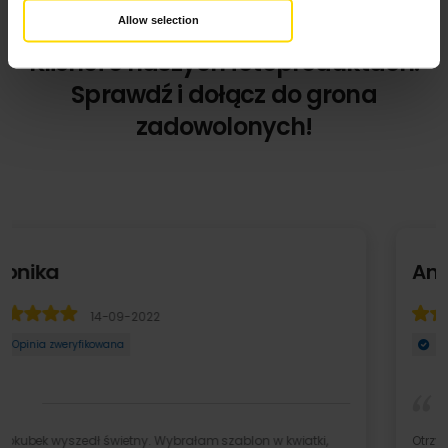
Allow selection
Klienci o naszych fotoproduktach.
Sprawdź i dołącz do grona
zadowolonych!
Ania
06-07-2020
Opinia zweryfikowana
Otrzymałam kubek, z którego średnio jestem zadowolona.