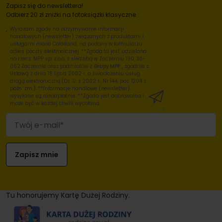
Zapisz się do newslettera!
Odbierz 20 zł zniżki na fotoksiążki klasyczne.
Wyrażam zgodę na otrzymywanie informacji
handlowych (newsletter) związanych z produktami i
usługami marki Colorland, na podany w formularzu
adres poczty elektronicznej. **Zgoda ta jest udzielana
na rzecz: MPP sp. z o.o. z siedzibą w Zaczerniu 190, 36-
062 Zaczernie oraz podmiotów z
Grupy MPP
, zgodnie z
Ustawą z dnia 18 lipca 2002 r. o świadczeniu usług
drogą elektroniczną (Dz. U. z 2002 r., Nr 144, poz. 1204 z
późn. zm.). **Informacje handlowe (newsletter)
wysyłane są nieodpłatnie. **Zgoda jest dobrowolna i
może być w każdej chwili wycofana.
Tu honorujemy Kartę Dużej Rodziny.