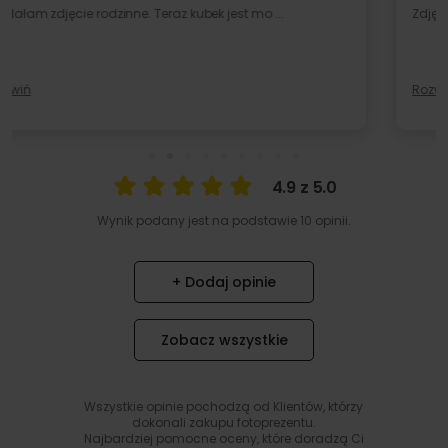
Zdjęcia na nim są bardzo jasne i mało wyraźne ...
Rozwiń
4.9 z 5.0
Wynik podany jest na podstawie 10 opinii.
+ Dodaj opinie
Zobacz wszystkie
Wszystkie opinie pochodzą od Klientów, którzy
dokonali zakupu fotoprezentu.
Najbardziej pomocne oceny, które doradzą Ci