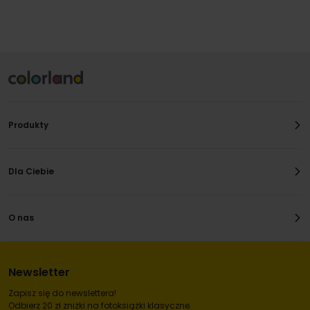
Produkty
Dla Ciebie
O nas
Newsletter
Zapisz się do newslettera!
Odbierz 20 zł zniżki na fotoksiążki klasyczne.