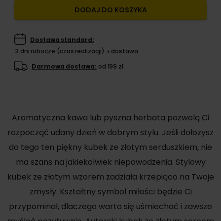
DODAJ DO KOSZYKA
Dostawa standard:
3 dni robocze (czas realizacji) + dostawa
Darmowa dostawa:
od 199 zł
Aromatyczna kawa lub pyszna herbata pozwolą Ci
rozpocząć udany dzień w dobrym stylu. Jeśli dołożysz
do tego ten piękny kubek ze złotym serduszkiem, nie
ma szans na jakiekolwiek niepowodzenia. Stylowy
kubek ze złotym wzorem zadziała krzepiąco na Twoje
zmysły. Kształtny symbol miłości będzie Ci
przypominał, dlaczego warto się uśmiechać i zawsze