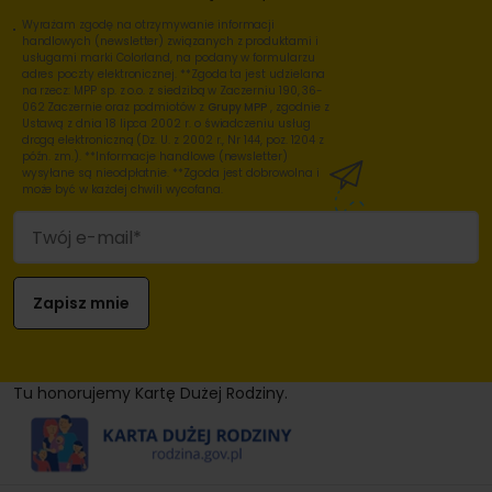
Wyrażam zgodę na otrzymywanie informacji
handlowych (newsletter) związanych z produktami i
usługami marki Colorland, na podany w formularzu
adres poczty elektronicznej. **Zgoda ta jest udzielana
na rzecz: MPP sp. z o.o. z siedzibą w Zaczerniu 190, 36-
062 Zaczernie oraz podmiotów z
Grupy MPP
, zgodnie z
Ustawą z dnia 18 lipca 2002 r. o świadczeniu usług
drogą elektroniczną (Dz. U. z 2002 r., Nr 144, poz. 1204 z
późn. zm.). **Informacje handlowe (newsletter)
wysyłane są nieodpłatnie. **Zgoda jest dobrowolna i
może być w każdej chwili wycofana.
Tu honorujemy Kartę Dużej Rodziny.