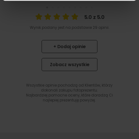
5.0 z 5.0
Wynik podany jest na podstawie 29 opinii.
+ Dodaj opinie
Zobacz wszystkie
Wszystkie opinie pochodzą od Klientów, którzy
dokonali zakupu fotoprezentu.
Najbardziej pomocne oceny, które doradzą Ci
najlepiej prezentuję powyżej.