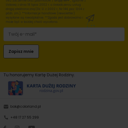
062 Zaczernie oraz podmiotów z
Grupy MPP
, zgodnie z
Ustawą z dnia 18 lipca 2002 r. o świadczeniu usług
drogą elektroniczną (Dz. U. z 2002 r., Nr 144, poz. 1204 z
późn. zm.). **Informacje handlowe (newsletter)
wysyłane są nieodpłatnie. **Zgoda jest dobrowolna i
może być w każdej chwili wycofana.
Tu honorujemy Kartę Dużej Rodziny.
bok@colorland.pl
+48 17 27 55 299