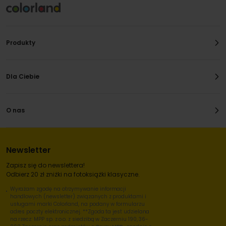
Produkty
Dla Ciebie
O nas
Newsletter
Zapisz się do newslettera!
Odbierz 20 zł zniżki na fotoksiążki klasyczne.
Wyrażam zgodę na otrzymywanie informacji
handlowych (newsletter) związanych z produktami i
usługami marki Colorland, na podany w formularzu
adres poczty elektronicznej. **Zgoda ta jest udzielana
na rzecz: MPP sp. z o.o. z siedzibą w Zaczerniu 190, 36-