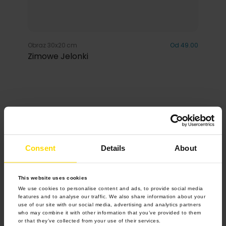
Obraz 30x20 cm
Od 49.00
Zimowe Jelonki
Inspiracje
Consent
Details
About
This website uses cookies
We use cookies to personalise content and ads, to provide social media
features and to analyse our traffic. We also share information about your
use of our site with our social media, advertising and analytics partners
who may combine it with other information that you’ve provided to them
or that they’ve collected from your use of their services.