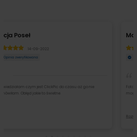
Małgorzata
11-04-2023
Opinia zweryfikowana
Fotoobraz dokładnie taki, jak sobie wyobrażałam:) Nie
mogę się doczekać radości osoby, dla której by ...
Rozwiń