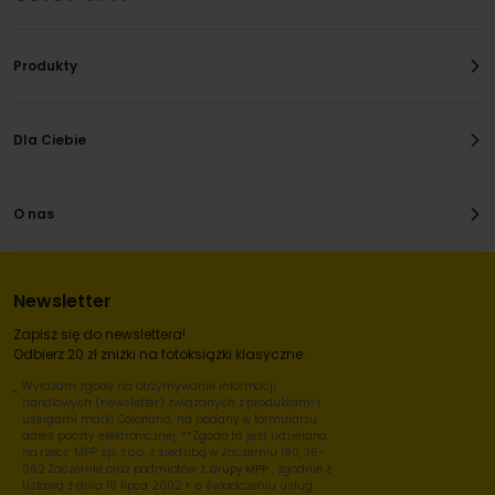
Produkty
Dla Ciebie
O nas
Newsletter
Zapisz się do newslettera!
Odbierz 20 zł zniżki na fotoksiążki klasyczne.
Wyrażam zgodę na otrzymywanie informacji
handlowych (newsletter) związanych z produktami i
usługami marki Colorland, na podany w formularzu
adres poczty elektronicznej. **Zgoda ta jest udzielana
na rzecz: MPP sp. z o.o. z siedzibą w Zaczerniu 190, 36-
062 Zaczernie oraz podmiotów z
Grupy MPP
, zgodnie z
Ustawą z dnia 18 lipca 2002 r. o świadczeniu usług