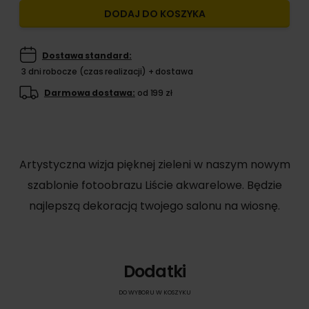
DODAJ DO KOSZYKA
Dostawa standard:
3 dni robocze (czas realizacji) + dostawa
Darmowa dostawa:
od 199 zł
Artystyczna wizja pięknej zieleni w naszym nowym
szablonie fotoobrazu Liście akwarelowe. Będzie
najlepszą dekoracją twojego salonu na wiosnę.
Dodatki
DO WYBORU W KOSZYKU