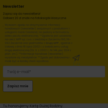
Newsletter
Zapisz się do newslettera!
Odbierz 20 zł zniżki na fotoksiążki klasyczne.
Wyrażam zgodę na otrzymywanie informacji
handlowych (newsletter) związanych z produktami i
usługami marki Colorland, na podany w formularzu
adres poczty elektronicznej. **Zgoda ta jest udzielana
na rzecz: MPP sp. z o.o. z siedzibą w Zaczerniu 190, 36-
062 Zaczernie oraz podmiotów z
Grupy MPP
, zgodnie z
Ustawą z dnia 18 lipca 2002 r. o świadczeniu usług
drogą elektroniczną (Dz. U. z 2002 r., Nr 144, poz. 1204 z
późn. zm.). **Informacje handlowe (newsletter)
wysyłane są nieodpłatnie. **Zgoda jest dobrowolna i
może być w każdej chwili wycofana.
Tu honorujemy Kartę Dużej Rodziny.