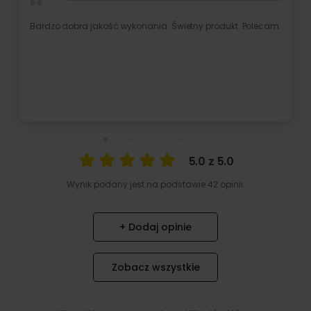
Nie wiedziałam czym jest ClickPic do czasu aż go nie
zamówiłam. Obłęd jakie to świetne.
5.0 z 5.0
Wynik podany jest na podstawie 42 opinii.
+ Dodaj opinie
Zobacz wszystkie