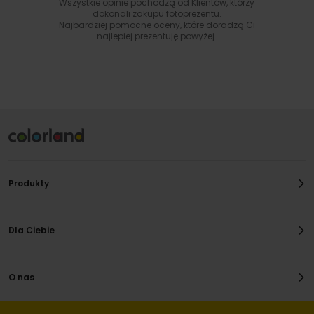
Wszystkie opinie pochodzą od Klientów, którzy
dokonali zakupu fotoprezentu.
Najbardziej pomocne oceny, które doradzą Ci
najlepiej prezentuję powyżej.
Produkty
Dla Ciebie
O nas