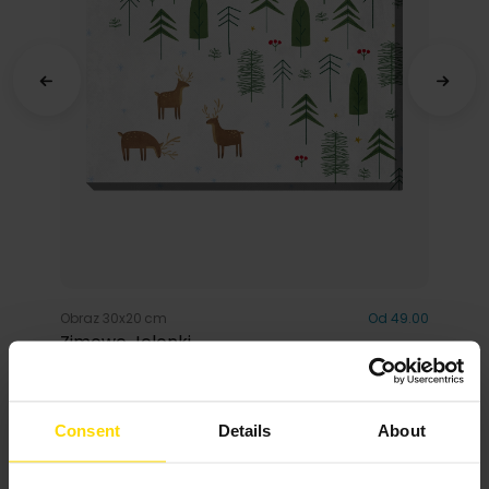
Obraz 30x20 cm
Od 49.00
Zimowe Jelonki
Consent
Details
About