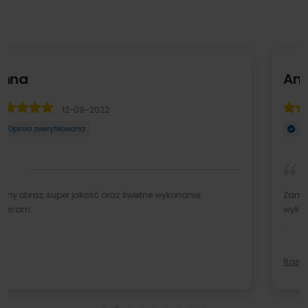
Ania
12-09-2022
Opinia zweryfikowana
Zamówienie zrealizowane ekspresowo. Fotoobraz
wykonany z najwyższą starannością. Jakość super. Produ
...
Rozwiń