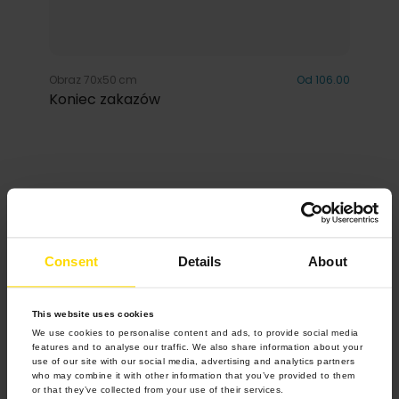
Obraz 70x50 cm
Od 106.00
Koniec zakazów
Inspiracje
Consent
Details
About
This website uses cookies
We use cookies to personalise content and ads, to provide social media
features and to analyse our traffic. We also share information about your
use of our site with our social media, advertising and analytics partners
who may combine it with other information that you’ve provided to them
or that they’ve collected from your use of their services.