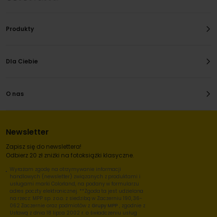
Produkty
Dla Ciebie
O nas
Newsletter
Zapisz się do newslettera!
Odbierz 20 zł zniżki na fotoksiążki klasyczne.
Wyrażam zgodę na otrzymywanie informacji
handlowych (newsletter) związanych z produktami i
usługami marki Colorland, na podany w formularzu
adres poczty elektronicznej. **Zgoda ta jest udzielana
na rzecz: MPP sp. z o.o. z siedzibą w Zaczerniu 190, 36-
062 Zaczernie oraz podmiotów z
Grupy MPP
, zgodnie z
Ustawą z dnia 18 lipca 2002 r. o świadczeniu usług