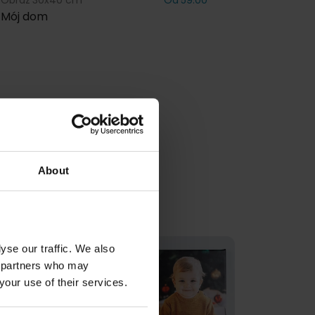
Obraz 30x40 cm
Od 59.00
Obraz 40x
Mój dom
Najlepsz
About
yse our traffic. We also
cs partners who may
your use of their services.