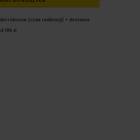
DAJ DO KOSZYKA
dni robocze (czas realizacji) + dostawa
d 199 zł