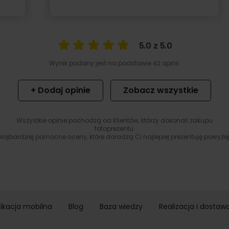
5.0 z 5.0
Wynik podany jest na podstawie 42 opinii.
+ Dodaj opinie
Zobacz wszystkie
Wszystkie opinie pochodzą od Klientów, którzy dokonali zakupu
fotoprezentu.
Najbardziej pomocne oceny, które doradzą Ci najlepiej prezentuję powyżej
likacja mobilna
Blog
Baza wiedzy
Realizacja i dostaw