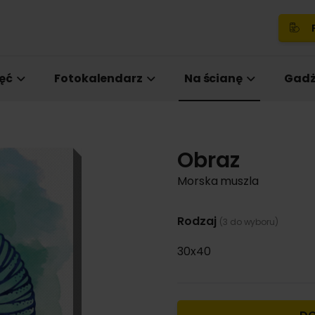
P
ęć
Fotokalendarz
Na ścianę
Gadż
Obraz
Morska muszla
Rodzaj
(3 do wyboru)
30x40