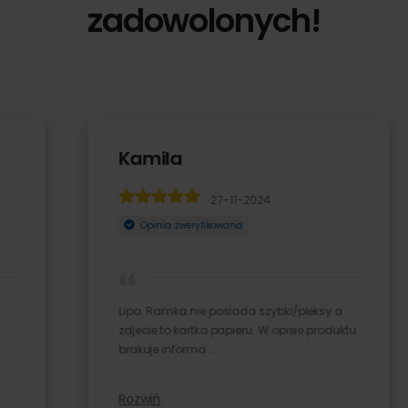
zadowolonych!
Kamila
27-11-2024
Opinia zweryfikowana
Lipa. Ramka nie posiada szybki/pleksy a
zdjecie to kartka papieru. W opisie produktu
brakuje informa ...
Rozwiń