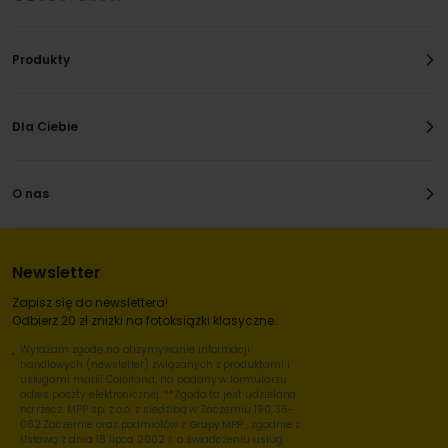
Produkty
Dla Ciebie
O nas
Newsletter
Zapisz się do newslettera!
Odbierz 20 zł zniżki na fotoksiążki klasyczne.
Wyrażam zgodę na otrzymywanie informacji
handlowych (newsletter) związanych z produktami i
usługami marki Colorland, na podany w formularzu
adres poczty elektronicznej. **Zgoda ta jest udzielana
na rzecz: MPP sp. z o.o. z siedzibą w Zaczerniu 190, 36-
062 Zaczernie oraz podmiotów z
Grupy MPP
, zgodnie z
Ustawą z dnia 18 lipca 2002 r. o świadczeniu usług