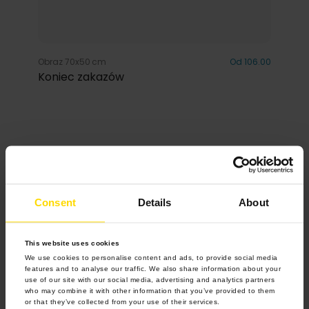
Obraz 70x50 cm
Od 106.00
Koniec zakazów
Inspiracje
Consent
Details
About
This website uses cookies
We use cookies to personalise content and ads, to provide social media
features and to analyse our traffic. We also share information about your
use of our site with our social media, advertising and analytics partners
who may combine it with other information that you’ve provided to them
or that they’ve collected from your use of their services.