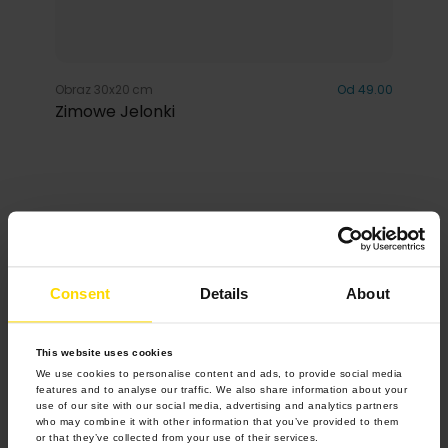
Obraz 30x20 cm
Od 49.00
Zimowe Jelonki
Inspiracje
Consent
Details
About
This website uses cookies
We use cookies to personalise content and ads, to provide social media
features and to analyse our traffic. We also share information about your
use of our site with our social media, advertising and analytics partners
who may combine it with other information that you’ve provided to them
or that they’ve collected from your use of their services.