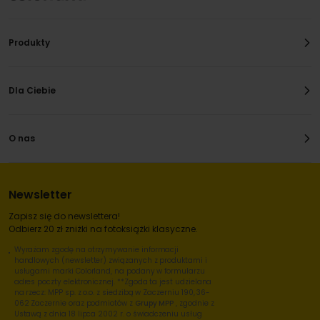
Produkty
Dla Ciebie
O nas
Newsletter
Zapisz się do newslettera!
Odbierz 20 zł zniżki na fotoksiążki klasyczne.
Wyrażam zgodę na otrzymywanie informacji
handlowych (newsletter) związanych z produktami i
usługami marki Colorland, na podany w formularzu
adres poczty elektronicznej. **Zgoda ta jest udzielana
na rzecz: MPP sp. z o.o. z siedzibą w Zaczerniu 190, 36-
062 Zaczernie oraz podmiotów z
Grupy MPP
, zgodnie z
Ustawą z dnia 18 lipca 2002 r. o świadczeniu usług