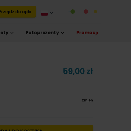
rzejdź do apki
ety
Fotoprezenty
Promocje
59,00 zł
zmień