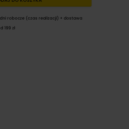
DAJ DO KOSZYKA
dni robocze (czas realizacji) + dostawa
d 199 zł