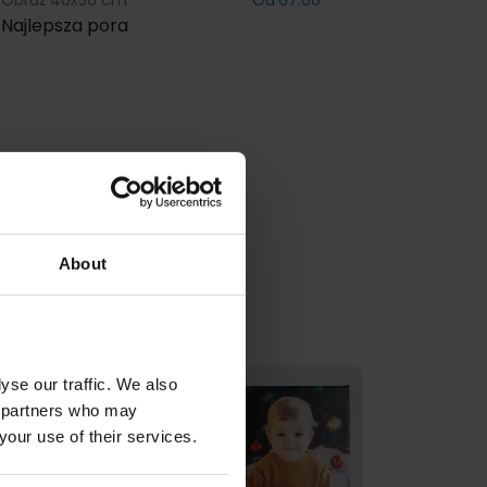
Obraz 40x50 cm
Od 67.00
Obraz 30x
Najlepsza pora
Zmierzaj 
About
yse our traffic. We also
cs partners who may
your use of their services.