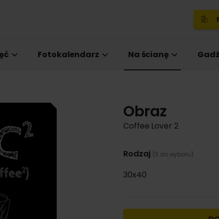
P
ęć
Fotokalendarz
Na ścianę
Gadż
Obraz
Coffee Lover 2
Rodzaj
(3 do wyboru)
30x40