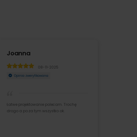
Ania
12-09-2022
Opinia zweryfikowana
Zamówienie zrealizowane ekspresowo.
Fotoobraz wykonany z najwyższą
starannością. Jakość super. Produ ...
Rozwiń