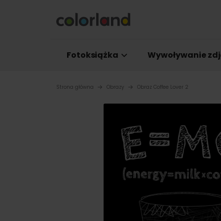
Fotoksiążka
Wywoływanie zdj
Strona główna
Obrazy
Obraz Coffee Lover 2