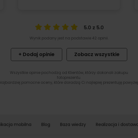
5.0 z 5.0
Wynik podany jest na podstawie 42 opinii.
+ Dodaj opinie
Zobacz wszystkie
Wszystkie opinie pochodzą od Klientów, którzy dokonali zakupu
fotoprezentu.
Najbardziej pomocne oceny, które doradzą Ci najlepiej prezentuję powyżej
likacja mobilna
Blog
Baza wiedzy
Realizacja i dostaw