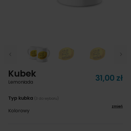
Previous
Next
Kubek
31,00 zł
Lemoniada
Typ kubka
(3 do wyboru)
zmień
Kolorowy