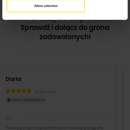
Allow selection
Klienci o naszych fotoproduktach.
Sprawdź i dołącz do grona
zadowolonych!
Bartosz Kaźmierczak
12-10-2021
Opinia zweryfikowana
Super jest ten kubek