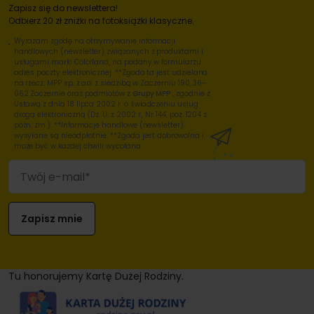
Zapisz się do newslettera!
Odbierz 20 zł zniżki na fotoksiążki klasyczne.
Wyrażam zgodę na otrzymywanie informacji
handlowych (newsletter) związanych z produktami i
usługami marki Colorland, na podany w formularzu
adres poczty elektronicznej. **Zgoda ta jest udzielana
na rzecz: MPP sp. z o.o. z siedzibą w Zaczerniu 190, 36-
062 Zaczernie oraz podmiotów z
Grupy MPP
, zgodnie z
Ustawą z dnia 18 lipca 2002 r. o świadczeniu usług
drogą elektroniczną (Dz. U. z 2002 r., Nr 144, poz. 1204 z
późn. zm.). **Informacje handlowe (newsletter)
wysyłane są nieodpłatnie. **Zgoda jest dobrowolna i
może być w każdej chwili wycofana.
Tu honorujemy Kartę Dużej Rodziny.