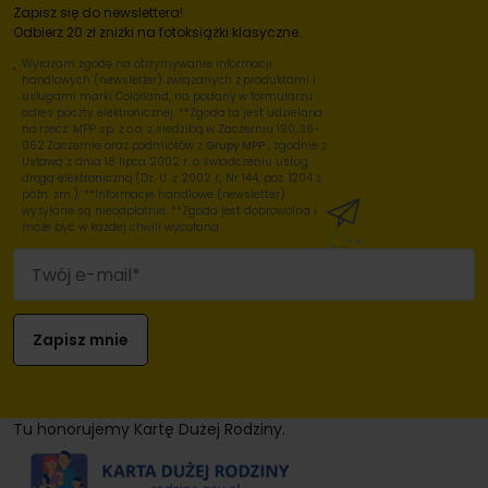
Zapisz się do newslettera!
Odbierz 20 zł zniżki na fotoksiążki klasyczne.
Wyrażam zgodę na otrzymywanie informacji
handlowych (newsletter) związanych z produktami i
usługami marki Colorland, na podany w formularzu
adres poczty elektronicznej. **Zgoda ta jest udzielana
na rzecz: MPP sp. z o.o. z siedzibą w Zaczerniu 190, 36-
062 Zaczernie oraz podmiotów z
Grupy MPP
, zgodnie z
Ustawą z dnia 18 lipca 2002 r. o świadczeniu usług
drogą elektroniczną (Dz. U. z 2002 r., Nr 144, poz. 1204 z
późn. zm.). **Informacje handlowe (newsletter)
wysyłane są nieodpłatnie. **Zgoda jest dobrowolna i
może być w każdej chwili wycofana.
Tu honorujemy Kartę Dużej Rodziny.