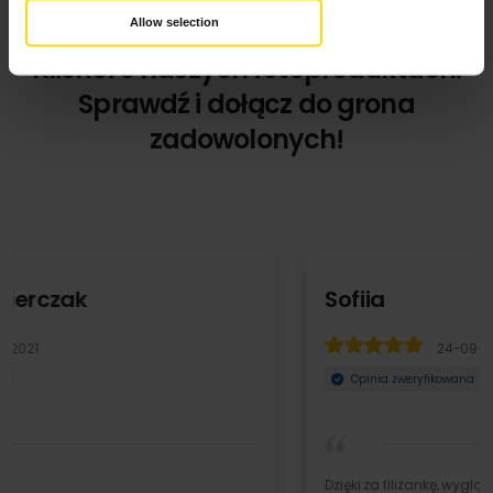
Allow selection
Klienci o naszych fotoproduktach.
Sprawdź i dołącz do grona
zadowolonych!
Sofiia
24-09-2021
Opinia zweryfikowana
Dzięki za filiżankę, wygląda bardzo fajnie . Polecam