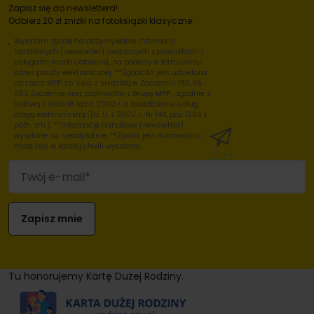
Zapisz się do newslettera!
Odbierz 20 zł zniżki na fotoksiążki klasyczne.
Wyrażam zgodę na otrzymywanie informacji
handlowych (newsletter) związanych z produktami i
usługami marki Colorland, na podany w formularzu
adres poczty elektronicznej. **Zgoda ta jest udzielana
na rzecz: MPP sp. z o.o. z siedzibą w Zaczerniu 190, 36-
062 Zaczernie oraz podmiotów z
Grupy MPP
, zgodnie z
Ustawą z dnia 18 lipca 2002 r. o świadczeniu usług
drogą elektroniczną (Dz. U. z 2002 r., Nr 144, poz. 1204 z
późn. zm.). **Informacje handlowe (newsletter)
wysyłane są nieodpłatnie. **Zgoda jest dobrowolna i
może być w każdej chwili wycofana.
Tu honorujemy Kartę Dużej Rodziny.