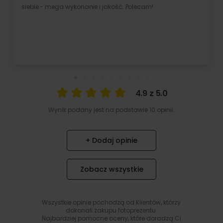
ga wykonanie i jakość. Polecam!
szybko do paczk
Rozwiń
4.9 z 5.0
Wynik podany jest na podstawie 10 opinii.
+ Dodaj opinie
Zobacz wszystkie
Wszystkie opinie pochodzą od Klientów, którzy
dokonali zakupu fotoprezentu.
Najbardziej pomocne oceny, które doradzą Ci