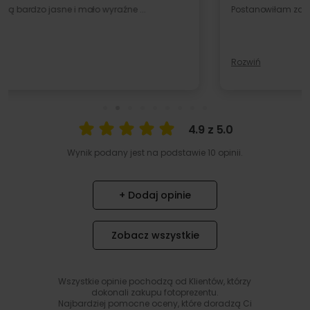
Postanowiłam zamówić kubek ze zdjęciem. Teraz jest t ...
Rozwiń
4.9 z 5.0
Wynik podany jest na podstawie 10 opinii.
+ Dodaj opinie
Zobacz wszystkie
Wszystkie opinie pochodzą od Klientów, którzy
dokonali zakupu fotoprezentu.
Najbardziej pomocne oceny, które doradzą Ci