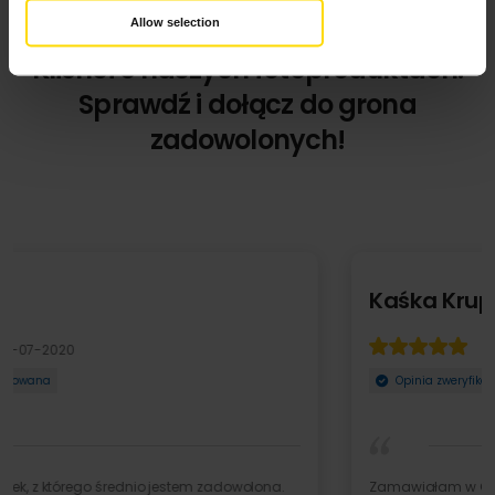
Allow selection
Klienci o naszych fotoproduktach.
Sprawdź i dołącz do grona
zadowolonych!
Kaśka Krupa
14-09-2022
Opinia zweryfikowana
Zamawiałam w Colorland fotoksiążki, kalendarze.