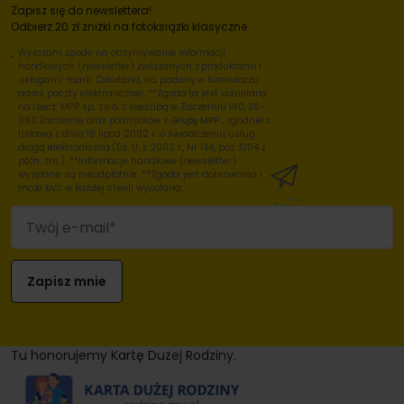
Zapisz się do newslettera!
Odbierz 20 zł zniżki na fotoksiążki klasyczne.
Wyrażam zgodę na otrzymywanie informacji
handlowych (newsletter) związanych z produktami i
usługami marki Colorland, na podany w formularzu
adres poczty elektronicznej. **Zgoda ta jest udzielana
na rzecz: MPP sp. z o.o. z siedzibą w Zaczerniu 190, 36-
062 Zaczernie oraz podmiotów z
Grupy MPP
, zgodnie z
Ustawą z dnia 18 lipca 2002 r. o świadczeniu usług
drogą elektroniczną (Dz. U. z 2002 r., Nr 144, poz. 1204 z
późn. zm.). **Informacje handlowe (newsletter)
wysyłane są nieodpłatnie. **Zgoda jest dobrowolna i
może być w każdej chwili wycofana.
Tu honorujemy Kartę Dużej Rodziny.