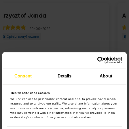
Anna
20-09-2022
Opinia zweryfikowana
Świetna jakość
Consent
Details
About
This website uses cookies
We use cookies to personalise content and ads, to provide social media
features and to analyse our traffic. We also share information about your
use of our site with our social media, advertising and analytics partners
who may combine it with other information that you’ve provided to them
or that they’ve collected from your use of their services.
5.0 z 5.0