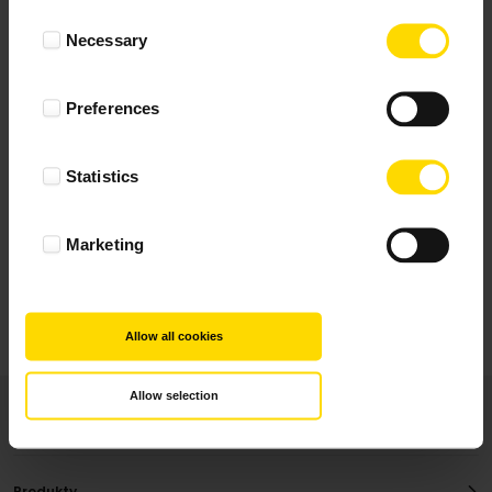
Wynik podany jest na podstawie 6 opinii.
Consent
Necessary
Selection
+ Dodaj opinie
Preferences
Zobacz wszystkie
Statistics
Wszystkie opinie pochodzą od Klientów, którzy
dokonali zakupu fotoprezentu.
Najbardziej pomocne oceny, które doradzą Ci
Marketing
najlepiej prezentuję powyżej.
Allow all cookies
Allow selection
Produkty