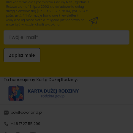
062 Zaczernie oraz podmiotów z
Grupy MPP
, zgodnie z
Ustawą z dnia 18 lipca 2002 r. o świadczeniu usług
drogą elektroniczną (Dz. U. z 2002 r., Nr 144, poz. 1204 z
późn. zm.). **Informacje handlowe (newsletter)
wysyłane są nieodpłatnie. **Zgoda jest dobrowolna i
może być w każdej chwili wycofana.
Tu honorujemy Kartę Dużej Rodziny.
bok@colorland.pl
+48 17 27 55 299