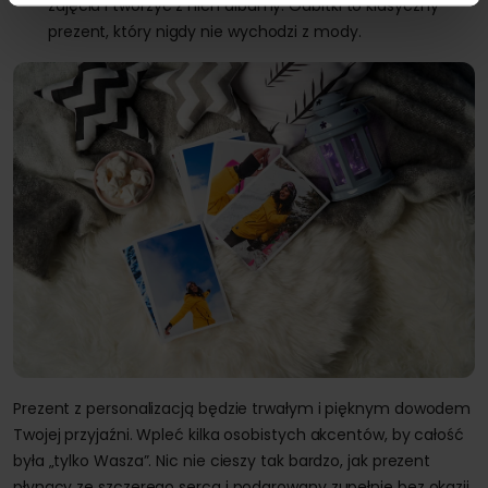
zdjęcia i tworzyć z nich albumy. Odbitki to klasyczny
prezent, który nigdy nie wychodzi z mody.
Prezent z personalizacją będzie trwałym i pięknym dowodem
Twojej przyjaźni. Wpleć kilka osobistych akcentów, by całość
była „tylko Wasza”. Nic nie cieszy tak bardzo, jak prezent
płynący ze szczerego serca i podarowany zupełnie bez okazji.