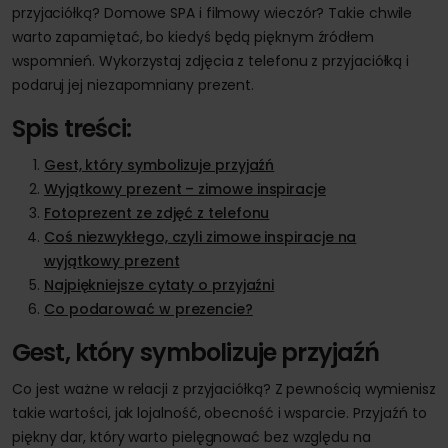
przyjaciółką? Domowe SPA i filmowy wieczór? Takie chwile
warto zapamiętać, bo kiedyś będą pięknym źródłem
wspomnień. Wykorzystaj zdjęcia z telefonu z przyjaciółką i
podaruj jej niezapomniany prezent.
Spis treści:
Gest, który symbolizuje przyjaźń
Wyjątkowy prezent – zimowe inspiracje
Fotoprezent ze zdjęć z telefonu
Coś niezwykłego, czyli zimowe inspiracje na
wyjątkowy prezent
Najpiękniejsze cytaty o przyjaźni
Co podarować w prezencie?
Gest, który symbolizuje przyjaźń
Co jest ważne w relacji z przyjaciółką? Z pewnością wymienisz
takie wartości, jak lojalność, obecność i wsparcie. Przyjaźń to
piękny dar, który warto pielęgnować bez względu na