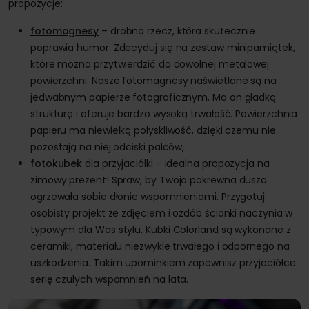
propozycje:
fotomagnesy
– drobna rzecz, która skutecznie
poprawia humor. Zdecyduj się na zestaw minipamiątek,
które można przytwierdzić do dowolnej metalowej
powierzchni. Nasze fotomagnesy naświetlane są na
jedwabnym papierze fotograficznym. Ma on gładką
strukturę i oferuje bardzo wysoką trwałość. Powierzchnia
papieru ma niewielką połyskliwość, dzięki czemu nie
pozostają na niej odciski palców,
fotokubek
dla przyjaciółki – idealna propozycja na
zimowy prezent! Spraw, by Twoja pokrewna dusza
ogrzewała sobie dłonie wspomnieniami. Przygotuj
osobisty projekt ze zdjęciem i ozdób ścianki naczynia w
typowym dla Was stylu. Kubki Colorland są wykonane z
ceramiki, materiału niezwykle trwałego i odpornego na
uszkodzenia. Takim upominkiem zapewnisz przyjaciółce
serię czułych wspomnień na lata.