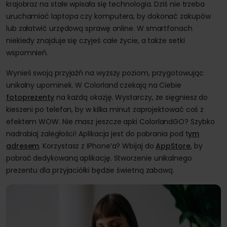
krajobraz na stałe wpisała się technologia. Dziś nie trzeba
uruchamiać laptopa czy komputera, by dokonać zakupów
lub załatwić urzędową sprawę online. W smartfonach
niekiedy znajduje się czyjeś całe życie, a także setki
wspomnień.
Wynieś swoją przyjaźń na wyższy poziom, przygotowując
unikalny upominek. W Colorland czekają na Ciebie
fotoprezenty
na każdą okazję. Wystarczy, że sięgniesz do
kieszeni po telefon, by w kilka minut zaprojektować coś z
efektem WOW. Nie masz jeszcze apki ColorlandGO? Szybko
nadrabiaj zaległości! Aplikacja jest do pobrania pod t
ym
adresem
. Korzystasz z IPhone’a? Wbijaj do
AppStore
, by
pobrać dedykowaną aplikację. Stworzenie unikalnego
prezentu dla przyjaciółki będzie świetną zabawą.