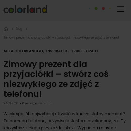
Blog
Zimowy prezent dla przyjaciółki – stwórz coś niezwykłego ze zdjęć z telefonu!
,
,
APKA COLORLANDGO
INSPIRACJE
TRIKI I PORADY
Zimowy prezent dla
przyjaciółki – stwórz coś
niezwykłego ze zdjęć z
telefonu!
27.03.2025 • Przeczytasz w 5 min.
W jaki sposób najszybciej utrwalić w kadrze ulotny moment?
Za pomocą telefonu, oczywiście. Jestem przekonany, że i Ty
korzystasz z niego przy każdej okazji. Wypad na miasto z