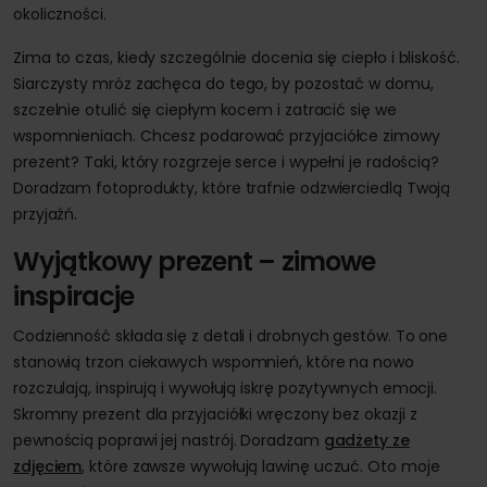
okoliczności.
Zima to czas, kiedy szczególnie docenia się ciepło i bliskość.
Siarczysty mróz zachęca do tego, by pozostać w domu,
szczelnie otulić się ciepłym kocem i zatracić się we
wspomnieniach. Chcesz podarować przyjaciółce zimowy
prezent? Taki, który rozgrzeje serce i wypełni je radością?
Doradzam fotoprodukty, które trafnie odzwierciedlą Twoją
przyjaźń.
Wyjątkowy prezent – zimowe
inspiracje
Codzienność składa się z detali i drobnych gestów. To one
stanowią trzon ciekawych wspomnień, które na nowo
rozczulają, inspirują i wywołują iskrę pozytywnych emocji.
Skromny prezent dla przyjaciółki wręczony bez okazji z
pewnością poprawi jej nastrój. Doradzam
gadżety ze
zdjęciem
, które zawsze wywołują lawinę uczuć. Oto moje