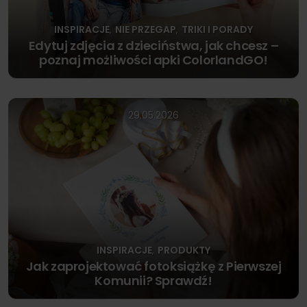
INSPIRACJE
NIE PRZEGAP
TRIKI I PORADY
,
,
Edytuj zdjęcia z dzieciństwa, jak chcesz –
poznaj możliwości apki ColorlandGO!
29.05.2026
INSPIRACJE
PRODUKTY
,
Jak zaprojektować fotoksiążkę z Pierwszej
Komunii? Sprawdź!