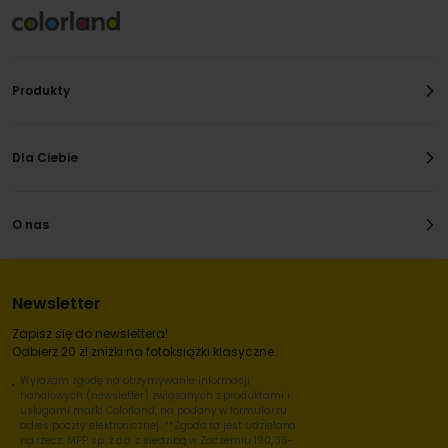
Produkty
Dla Ciebie
O nas
Newsletter
Zapisz się do newslettera!
Odbierz 20 zł zniżki na fotoksiążki klasyczne.
Wyrażam zgodę na otrzymywanie informacji
handlowych (newsletter) związanych z produktami i
usługami marki Colorland, na podany w formularzu
adres poczty elektronicznej. **Zgoda ta jest udzielana
na rzecz: MPP sp. z o.o. z siedzibą w Zaczerniu 190, 36-