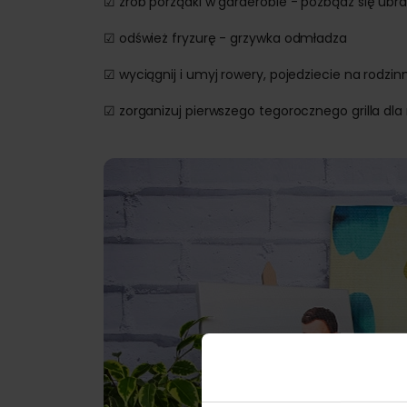
☑ zrób porządki w garderobie - pozbądź się ubrań
☑ odśwież fryzurę - grzywka odmładza
☑ wyciągnij i umyj rowery, pojedziecie na rodzin
☑ zorganizuj pierwszego tegorocznego grilla dla