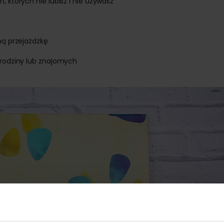
, których nie lubisz i nie używasz
ną przejażdżkę
 rodziny lub znajomych