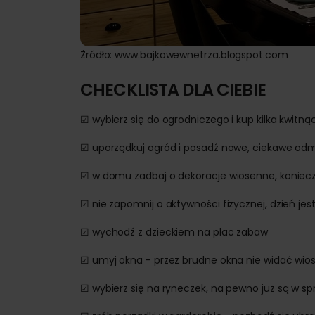
Żródło: www.bajkowewnetrza.blogspot.com
CHECKLISTA DLA CIEBIE
☑ wybierz się do ogrodniczego i kup kilka kwitn
☑ uporządkuj ogród i posadź nowe, ciekawe od
☑ w domu zadbaj o dekoracje wiosenne, konie
☑ nie zapomnij o aktywności fizycznej, dzień jes
☑ wychodź z dzieckiem na plac zabaw
☑ umyj okna - przez brudne okna nie widać wios
☑ wybierz się na ryneczek, na pewno już są w spr