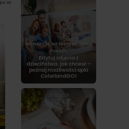
25.06.2026
już za
INSPIRACJE
NIE PRZEGAP
TRIKI I
,
,
PORADY
Edytuj zdjęcia z
dzieciństwa, jak chcesz –
poznaj możliwości apki
ColorlandGO!
29.05.2026