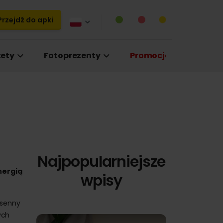
rzejdź do apki
ety
Fotoprezenty
Promocje
Najpopularniejsze
nergią
wpisy
osenny
ych