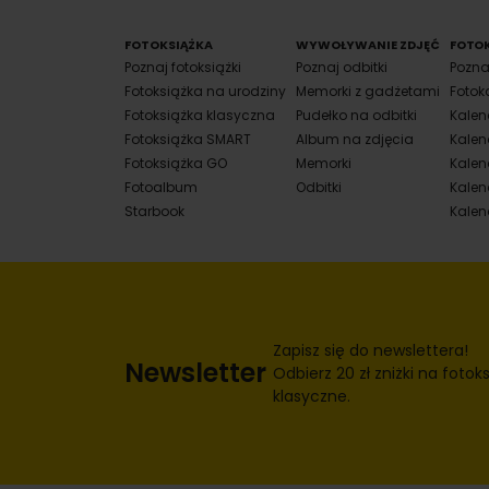
FOTOKSIĄŻKA
WYWOŁYWANIE ZDJĘĆ
FOTO
Poznaj fotoksiążki
Poznaj odbitki
Pozna
Fotoksiążka na urodziny
Memorki z gadżetami
Fotok
Fotoksiążka klasyczna
Pudełko na odbitki
Kalen
Fotoksiążka SMART
Album na zdjęcia
Kalen
Fotoksiążka GO
Memorki
Kalend
Fotoalbum
Odbitki
Kalen
Starbook
Kalen
Zapisz się do newslettera!
Newsletter
Odbierz 20 zł zniżki na fotoks
klasyczne.