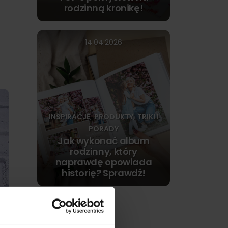
rodzinną kronikę!
14.04.2026
INSPIRACJE
PRODUKTY
TRIKI I
,
,
PORADY
Jak wykonać album
rodzinny, który
naprawdę opowiada
historię? Sprawdź!