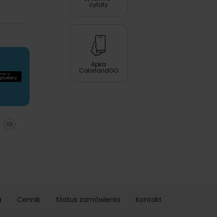
cytaty
Apka
ColorlandGO
a
Cennik
Status zamówienia
Kontakt