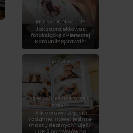
INSPIRACJE
PRODUKTY
,
Jak zaprojektować
fotoksiążkę z Pierwszej
Komunii? Sprawdź!
29.04.2026
INSPIRACJE
PRODUKTY
TRIKI I
,
,
PORADY
Jak oprawić zdjęcia
rodzinne, nawet jeśli nie
masz „idealnych” ujęć?
TOP 5 pomysłów na