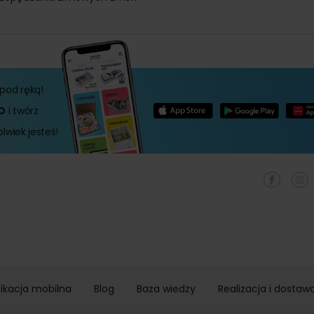
pod ręką!
O
i twórz
lwiek jesteś!
likacja mobilna
Blog
Baza wiedzy
Realizacja i dostaw