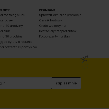
EZENTY
PROMOCJE
na rocznicę ślubu
Sprawdź aktualne promocje
na roczek
Cennik hurtowy
y na 40 urodziny
Oferta wakacyjna
na ślub
Bestsellery fotoprezentów
 na 30 urodziny
Fotoprezenty na ślub
jące cytaty o rodzinie
 na prezent? 10 pomysłów