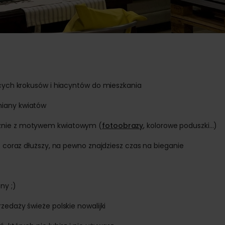
ących krokusów i hiacyntów do mieszkania
miany kwiatów
cznie z motywem kwiatowym (
fotoobrazy
, kolorowe poduszki...)
t coraz dłuższy, na pewno znajdziesz czas na bieganie
ny ;)
zedaży świeże polskie nowalijki