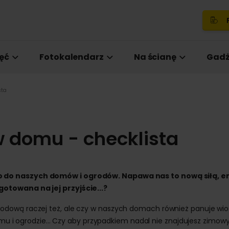
P
ęć
Fotokalendarz
Na ścianę
Gadż
sta
 domu - checklista
 do naszych domów i ogrodów. Napawa nas to nową siłą, e
otowana na jej przyjście...?
odową raczej też, ale czy w naszych domach również panuje wi
domu i ogrodzie... Czy aby przypadkiem nadal nie znajdujesz zimow