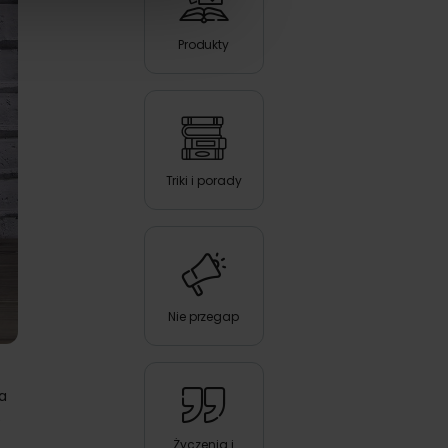
Produkty
Triki i porady
Nie przegap
a
e
Życzenia i