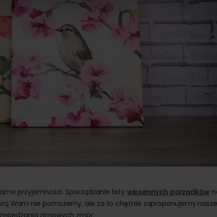
j same przyjemności. Sporządzanie listy
wiosennych porządków
n
ryzurą Wam nie pomożemy, ale za to chętnie zaproponujemy nasz
rzepędzania zimowych zmór.