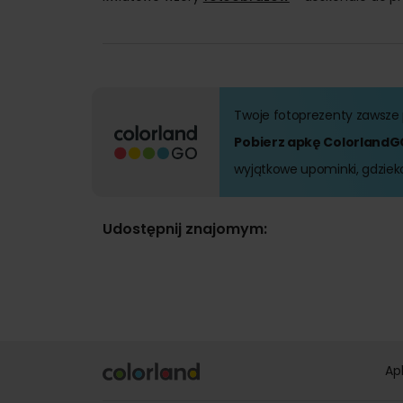
Twoje fotoprezenty zawsze 
Pobierz apkę ColorlandG
wyjątkowe upominki, gdzieko
Udostępnij znajomym:
Ap