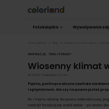
Fotoksiążka
Wywoływanie zdj
Strona główna
Blog
Wiosenny klimat w domu - checkli
,
INSPIRACJE
TRIKI I PORADY
Wiosenny klimat w
30.03.2017 • Przeczytasz w 2 min.
Piękna, pachnąca wiosna zawitała niedawno
i optymizmem. Ale czy na pewno jesteś przyg
No i mamy wiosnę. Na pewno kalendarzową, pog
nastrój? Rozejrzyj się wokół siebie - po swoim 