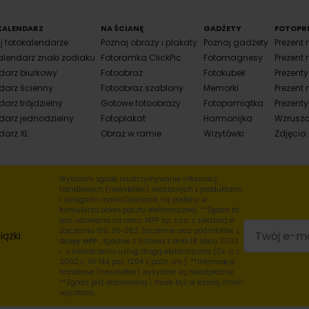
KALENDARZ
NA ŚCIANĘ
GADŻETY
FOTOPR
j fotokalendarze
Poznaj obrazy i plakaty
Poznaj gadżety
Prezent 
alendarz znaki zodiaku
Fotoramka ClickPic
Fotomagnesy
Prezent 
darz biurkowy
Fotoobraz
Fotokubek
Prezent
darz ścienny
Fotoobraz szablony
Memorki
Prezent 
arz trójdzielny
Gotowe fotoobrazy
Fotopamiątka
Prezenty
darz jednodzielny
Fotoplakat
Harmonijka
Wzrusza
darz XL
Obraz w ramie
Wizytówki
Zdjęcia
Wyrażam zgodę na otrzymywanie informacji
handlowych (newsletter) związanych z produktami
i usługami marki Colorland, na podany w
formularzu adres poczty elektronicznej. **Zgoda ta
jest udzielana na rzecz: MPP sp. z o.o. z siedzibą w
Zaczerniu 190, 36-062 Zaczernie oraz podmiotów z
iążki
Grupy MPP
, zgodnie z Ustawą z dnia 18 lipca 2002
r. o świadczeniu usług drogą elektroniczną (Dz. U. z
2002 r., Nr 144, poz. 1204 z późn. zm.). **Informacje
handlowe (newsletter) wysyłane są nieodpłatnie.
**Zgoda jest dobrowolna i może być w każdej chwili
wycofana.