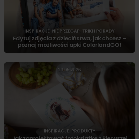
INSPIRACJE
NIE PRZEGAP
TRIKI I PORADY
,
,
Edytuj zdjęcia z dzieciństwa, jak chcesz –
poznaj możliwości apki ColorlandGO!
29.05.2026
INSPIRACJE
PRODUKTY
,
Jak zaprojektować fotoksiążkę z Pierwszej