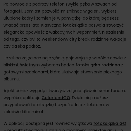
Po powrocie z podróży telefon zwykle pęka w szwach od
fotografii. Zamiast pozwolić im zniknąć w galerii, wybierz
ulubione kadry i zamień je w pamiątkę, do której będziesz
wracać przez lata. Klasyczna
fotoksiążka
pozwala stworzyć
elegancką opowieść z wakacyjnych wspomnień, niezależnie
od tego, czy był to weekendowy city break, rodzinne wakacje
czy daleka podróż.
Jeżeli na zdjęciach najczęściej pojawiają się wspólne chwile z
bliskimi, świetnym wyborem będzie
fotoksiążka rodzinna
z
gotowymi szablonami, które ułatwiają stworzenie pięknego
albumu.
A jeśli cenisz wygodę i tworzysz zdjęcia głównie smartfonem,
wypróbuj aplikację
ColorlandGO
. Dzięki niej możesz
przygotować fotoksiążkę bezpośrednio z telefonu, w
zaledwie kilka minut.
W aplikacji dostępna jest również wyjątkowa
fotoksiążka GO
– produkt stworzony z myślą o mobilnym projektowaniu. To