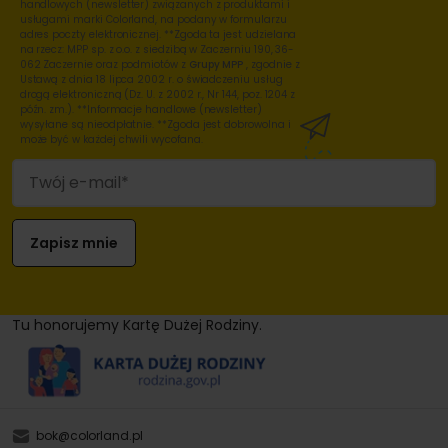
handlowych (newsletter) związanych z produktami i
usługami marki Colorland, na podany w formularzu
adres poczty elektronicznej. **Zgoda ta jest udzielana
na rzecz: MPP sp. z o.o. z siedzibą w Zaczerniu 190, 36-
062 Zaczernie oraz podmiotów z
Grupy MPP
, zgodnie z
Ustawą z dnia 18 lipca 2002 r. o świadczeniu usług
drogą elektroniczną (Dz. U. z 2002 r., Nr 144, poz. 1204 z
późn. zm.). **Informacje handlowe (newsletter)
wysyłane są nieodpłatnie. **Zgoda jest dobrowolna i
może być w każdej chwili wycofana.
Tu honorujemy Kartę Dużej Rodziny.
bok@colorland.pl