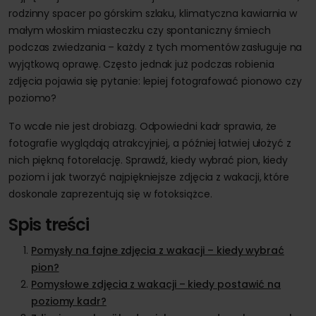
rodzinny spacer po górskim szlaku, klimatyczna kawiarnia w
małym włoskim miasteczku czy spontaniczny śmiech
podczas zwiedzania – każdy z tych momentów zasługuje na
wyjątkową oprawę. Często jednak już podczas robienia
zdjęcia pojawia się pytanie: lepiej fotografować pionowo czy
poziomo?
To wcale nie jest drobiazg. Odpowiedni kadr sprawia, że
fotografie wyglądają atrakcyjniej, a później łatwiej ułożyć z
nich piękną fotorelację. Sprawdź, kiedy wybrać pion, kiedy
poziom i jak tworzyć najpiękniejsze zdjęcia z wakacji, które
doskonale zaprezentują się w fotoksiążce.
Spis treści
Pomysły na fajne zdjęcia z wakacji – kiedy wybrać
pion?
Pomysłowe zdjęcia z wakacji – kiedy postawić na
poziomy kadr?