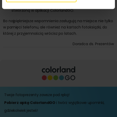
zamień je w fotoksiążkę klasyczną lub fotoksiążkę GO,
stworzoną w aplikacji ColorlandGO.
Bo najpiękniejsze wspomnienia zasługują na miejsce nie tylko
w pamięci telefonu, ale również na kartach fotoksiążki, do
której z przyjemnością wrócisz po latach.
Doradca ds. Prezentów
Twoje fotoprezenty zawsze pod ręką!
Pobierz apkę ColorlandGO
i twórz wyjątkowe upominki,
gdziekolwiek jesteś!