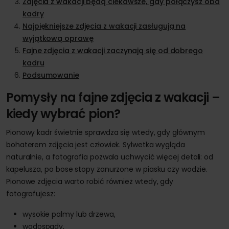
Zdjęcia z wakacji będą ciekawsze, gdy połączysz oba
kadry
Najpiękniejsze zdjęcia z wakacji zasługują na
wyjątkową oprawę
Fajne zdjęcia z wakacji zaczynają się od dobrego
kadru
Podsumowanie
Pomysły na fajne zdjęcia z wakacji –
kiedy wybrać pion?
Pionowy kadr świetnie sprawdza się wtedy, gdy głównym
bohaterem zdjęcia jest człowiek. Sylwetka wygląda
naturalnie, a fotografia pozwala uchwycić więcej detali: od
kapelusza, po bose stopy zanurzone w piasku czy wodzie.
Pionowe zdjęcia warto robić również wtedy, gdy
fotografujesz:
wysokie palmy lub drzewa,
wodospady,