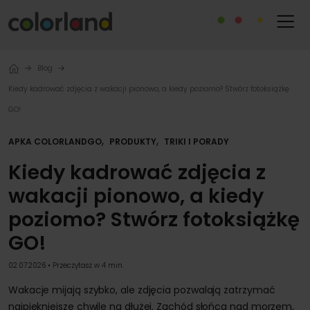
Blog
Kiedy kadrować zdjęcia z wakacji pionowo, a kiedy poziomo? Stwórz fotoksiążkę
GO!
,
,
APKA COLORLANDGO
PRODUKTY
TRIKI I PORADY
Kiedy kadrować zdjęcia z
wakacji pionowo, a kiedy
poziomo? Stwórz fotoksiążkę
GO!
02.07.2026 • Przeczytasz w 4 min.
Wakacje mijają szybko, ale zdjęcia pozwalają zatrzymać
najpiękniejsze chwile na dłużej. Zachód słońca nad morzem,