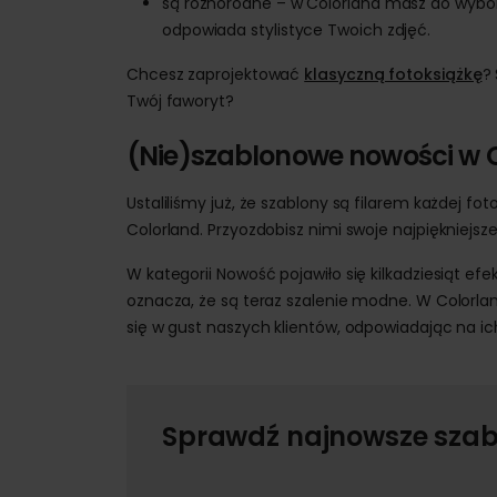
są różnorodne – w Colorland masz do wyboru
odpowiada stylistyce Twoich zdjęć.
Chcesz zaprojektować
klasyczną fotoksiążkę
?
Twój faworyt?
(Nie)szablonowe nowości w 
Ustaliliśmy już, że szablony są filarem każdej fot
Colorland. Przyozdobisz nimi swoje najpiękniejsz
W kategorii Nowość pojawiło się kilkadziesiąt ef
oznacza, że są teraz szalenie modne. W Colorlan
się w gust naszych klientów, odpowiadając na ic
Sprawdź najnowsze szabl