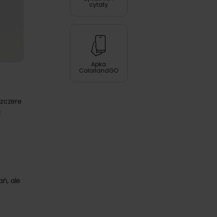
cytaty
Apka
ColorlandGO
szczere
ź
ń, ale