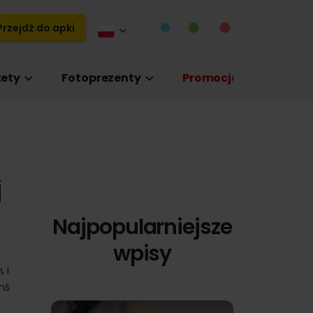
rzejdź do apki
ety
Fotoprezenty
Promocje
j
Najpopularniejsze
wpisy
 i
mś