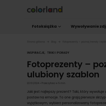
Fotoksiążka
Wywoływanie zdj
Strona główna
Blog
Fotoprezenty – poznaj trendy i wyb
,
INSPIRACJE
TRIKI I PORADY
Fotoprezenty – poz
ulubiony szablon
22.10.2024 • Przeczytasz w 5 min.
Jaki jest najlepszy prezent? Taki, który wywołuje
postaw na emocje. To one grają pierwsze skrzypc
wyjątkowym, wybierz personalizowany fotoprezen