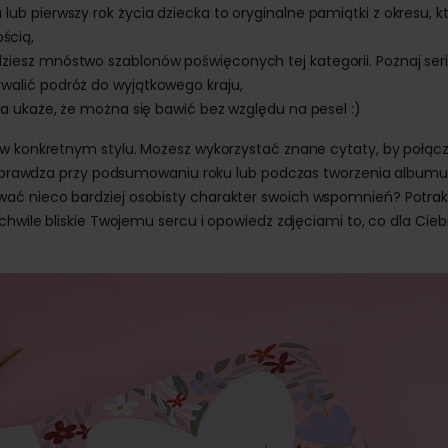
lub pierwszy rok życia dziecka to oryginalne pamiątki z okresu, k
ścią,
dziesz mnóstwo szablonów poświęconych tej kategorii. Poznaj ser
rwalić podróż do wyjątkowego kraju,
żka ukaże, że można się bawić bez względu na pesel :)
 w konkretnym stylu. Możesz wykorzystać znane cytaty, by połąc
to sprawdza przy podsumowaniu roku lub podczas tworzenia albumu
ać nieco bardziej osobisty charakter swoich wspomnień? Potrak
chwile bliskie Twojemu sercu i opowiedz zdjęciami to, co dla Cieb