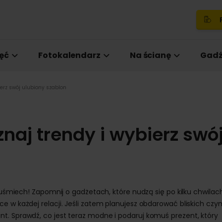
P
ęć
Fotokalendarz
Na ścianę
Gadż
ierz swój ulubiony szablon
naj trendy i wybierz swó
 uśmiech! Zapomnij o gadżetach, które nudzą się po kilku chwilach,
e w każdej relacji. Jeśli zatem planujesz obdarować bliskich czy
t. Sprawdź, co jest teraz modne i podaruj komuś prezent, który