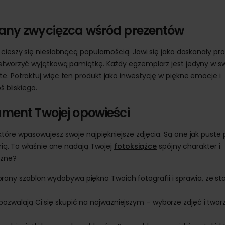
wany zwycięzca wśród prezentów
cieszy się niesłabnącą popularnością. Jawi się jako doskonały pro
 stworzyć wyjątkową pamiątkę. Każdy egzemplarz jest jedyny w 
e. Potraktuj więc ten produkt jako inwestycję w piękne emocje i
ś bliskiego.
ament Twojej opowieści
tóre wpasowujesz swoje najpiękniejsze zdjęcia. Są one jak puste 
orią. To właśnie one nadają Twojej
fotoksiążce
spójny charakter i
ażne?
any szablon wydobywa piękno Twoich fotografii i sprawia, że sta
pozwalają Ci się skupić na najważniejszym – wyborze zdjęć i twor