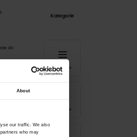
y
d
Kategorie
nnie do
Wszystkie
komuś
uje
About
druku,
Inspiracje
dziecku
yse our traffic. We also
cs partners who may