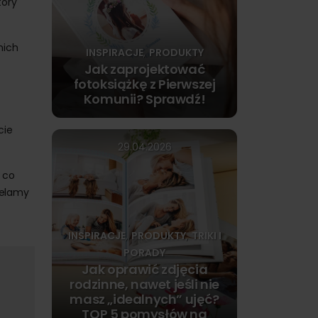
tóry
nich
INSPIRACJE
PRODUKTY
,
Jak zaprojektować
fotoksiążkę z Pierwszej
Komunii? Sprawdź!
cie
29.04.2026
, co
zelamy
INSPIRACJE
PRODUKTY
TRIKI I
,
,
PORADY
Jak oprawić zdjęcia
rodzinne, nawet jeśli nie
masz „idealnych” ujęć?
TOP 5 pomysłów na