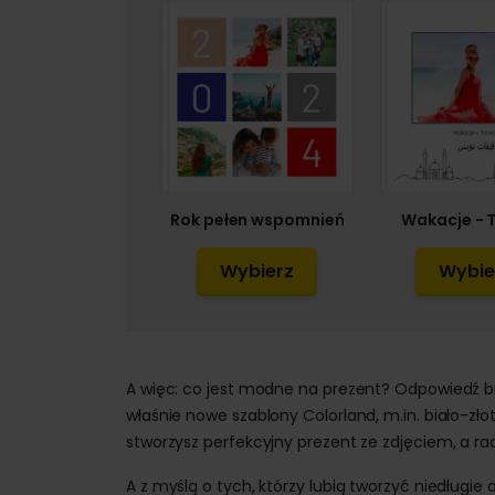
Rok pełen wspomnień
Wakacje - 
Wybierz
Wybie
A więc: co jest modne na prezent? Odpowiedź b
właśnie nowe szablony Colorland, m.in. biało-zło
stworzysz perfekcyjny prezent ze zdjęciem, a ra
A z myślą o tych, którzy lubią tworzyć niedługi