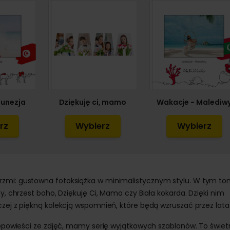
Tunezja
Dziękuję ci, mamo
Wakacje - Malediw
rz
Wybierz
Wybierz
rzmi: gustowna fotoksiążka w minimalistycznym stylu. W tym ton
ty, chrzest boho, Dziękuję Ci, Mamo czy Biała kokarda. Dzięki nim
czej z piękną kolekcją wspomnień, które będą wzruszać przez lata
e opowieści ze zdjęć, mamy serię wyjątkowych szablonów. To świet