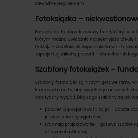
zawładnie jego sercem.
Fotoksiążka – niekwestiono
Fotoksiążka to ponadczasowy trend, który od lat 
którym można uwiecznić najpiękniejsze chwile i
rodzaju – zupełnie jak wspomnienia w nim zawart
zaprojektuj unikalny prezent – dla siebie lub kogo
Szablony fotoksiążek – fund
Szablony fotoksiążki są niczym gotowe ramy, w k
które czeka na to, aby wypełnić je unikalną hist
estetyczny wygląd. Dlaczego szablony są tak w
podkreślają wyjątkowość zdjęć – dobrze dobr
jeszcze bardziej wyjątkowe,
ułatwiają projektowanie – gotowe szablony 
unikalnych układów,