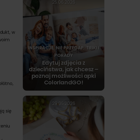
25.06.2026
dukt, w
swoim
INSPIRACJE
NIE PRZEGAP
TRIKI I
,
,
PORADY
Edytuj zdjęcia z
dzieciństwa, jak chcesz –
poznaj możliwości apki
ColorlandGO!
płótno,
29.05.2026
ją się
zeniu