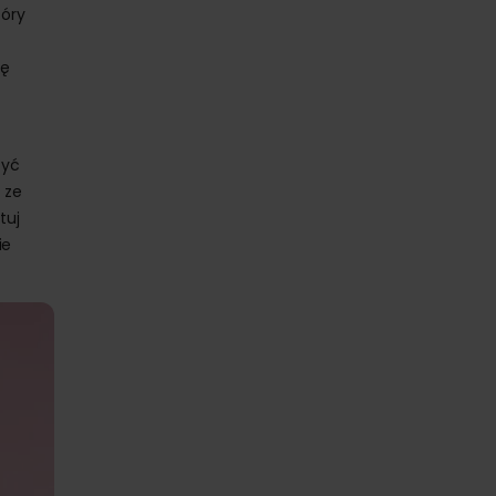
tóry
ię
zyć
 ze
tuj
ie