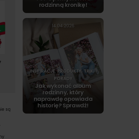
rodzinną kronikę!
14.04.2026
y
INSPIRACJE
PRODUKTY
TRIKI I
,
,
PORADY
Jak wykonać album
rodzinny, który
naprawdę opowiada
historię? Sprawdź!
ie są
.
ny