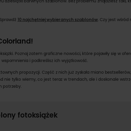
 dziesiątki barwnych szablonów. Bez problemu znajdziesz taki, k
 Sprawdź
10 najchętniej wybieranych szablonów
. Czy jest wśród 
Colorland!
oksiążki. Poznaj zatem graficzne nowości, które pojawiły się w ofer
e wspomnienia i podkreślisz ich wyjątkowość.
ektownych propozycji. Część z nich już zyskała miano bestsellerów
d nie tylko wiemy, co jest teraz w trendach, ale i doskonale wstr
h potrzeby.
ony fotoksiążek