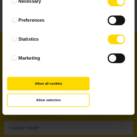
Dla Ciebie
Necessary
Selection
Preferences
O nas
Statistics
Newsletter
Zapisz się do newslettera!
Marketing
Odbierz 20 zł zniżki na fotoksiążki klasyczne.
Wyrażam zgodę na otrzymywanie informacji
handlowych (newsletter) związanych z produktami i
usługami marki Colorland, na podany w formularzu
adres poczty elektronicznej. **Zgoda ta jest udzielana
Allow all cookies
na rzecz: MPP sp. z o.o. z siedzibą w Zaczerniu 190, 36-
062 Zaczernie oraz podmiotów z
Grupy MPP
, zgodnie z
Ustawą z dnia 18 lipca 2002 r. o świadczeniu usług
Allow selection
drogą elektroniczną (Dz. U. z 2002 r., Nr 144, poz. 1204 z
późn. zm.). **Informacje handlowe (newsletter)
wysyłane są nieodpłatnie. **Zgoda jest dobrowolna i
może być w każdej chwili wycofana.