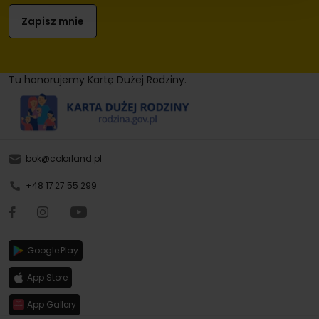
Tu honorujemy Kartę Dużej Rodziny.
bok@colorland.pl
+48 17 27 55 299
Google Play
App Store
App Gallery