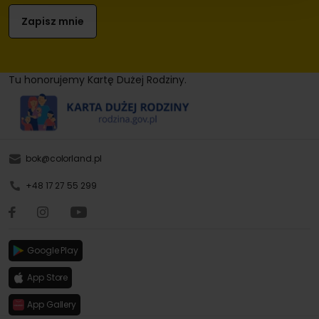
Tu honorujemy Kartę Dużej Rodziny.
bok@colorland.pl
+48 17 27 55 299
Google Play
App Store
App Gallery