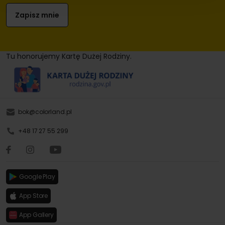
Tu honorujemy Kartę Dużej Rodziny.
bok@colorland.pl
+48 17 27 55 299
Google Play
App Store
App Gallery