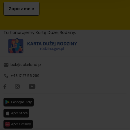
Tu honorujemy Kartę Dużej Rodziny.
bok@colorland.pl
+48 17 27 55 299
Google Play
App Store
App Gallery