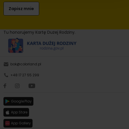
Tu honorujemy Kartę Dużej Rodziny.
bok@colorland.pl
+48 17 27 55 299
Google Play
App Store
App Gallery