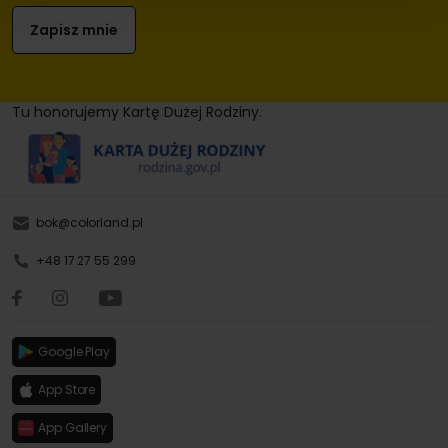
Tu honorujemy Kartę Dużej Rodziny.
bok@colorland.pl
+48 17 27 55 299
Google Play
App Store
App Gallery