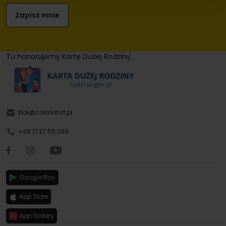
Tu honorujemy Kartę Dużej Rodziny.
bok@colorland.pl
+48 17 27 55 299
Google Play
App Store
App Gallery