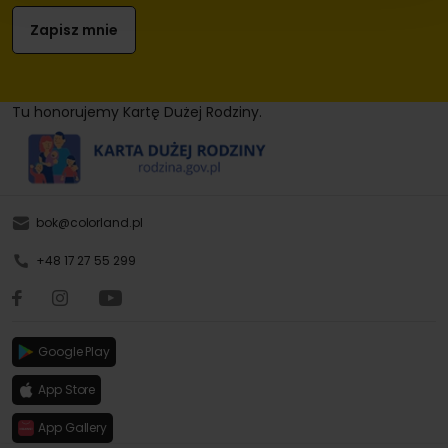
Tu honorujemy Kartę Dużej Rodziny.
bok@colorland.pl
+48 17 27 55 299
Google Play
App Store
App Gallery