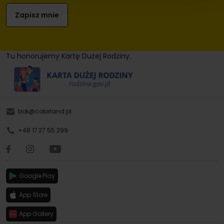
Tu honorujemy Kartę Dużej Rodziny.
bok@colorland.pl
+48 17 27 55 299
Google Play
App Store
App Gallery