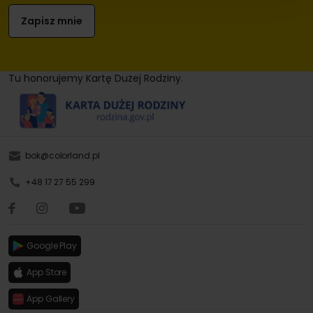
Tu honorujemy Kartę Dużej Rodziny.
bok@colorland.pl
+48 17 27 55 299
Google Play
App Store
App Gallery