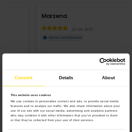
Marzena
22-06-2023
Opinia zweryfikowana
Bardzo polecam produkt! Kupiłam jako dodatek do
prezentu urodzinowego. Super jakość, a do tego jeszc ...
Consent
Details
About
Rozwiń
This website uses cookies
We use cookies to personalise content and ads, to provide social media
features and to analyse our traffic. We also share information about your
use of our site with our social media, advertising and analytics partners
who may combine it with other information that you’ve provided to them
or that they’ve collected from your use of their services.
5.0 z 5.0