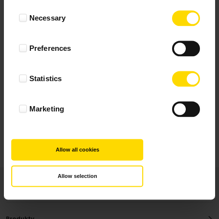
Wynik podany jest na podstawie 5 opinii.
Consent
Necessary
Selection
+ Dodaj opinie
Preferences
Zobacz wszystkie
Statistics
Wszystkie opinie pochodzą od Klientów, którzy
dokonali zakupu fotoprezentu.
Najbardziej pomocne oceny, które doradzą Ci
Marketing
najlepiej prezentuję powyżej.
Allow all cookies
Allow selection
Produkty