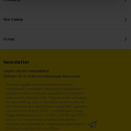
Dla Ciebie
O nas
Newsletter
Zapisz się do newslettera!
Odbierz 20 zł zniżki na fotoksiążki klasyczne.
Wyrażam zgodę na otrzymywanie informacji
handlowych (newsletter) związanych z produktami i
usługami marki Colorland, na podany w formularzu
adres poczty elektronicznej. **Zgoda ta jest udzielana
na rzecz: MPP sp. z o.o. z siedzibą w Zaczerniu 190, 36-
062 Zaczernie oraz podmiotów z
Grupy MPP
, zgodnie z
Ustawą z dnia 18 lipca 2002 r. o świadczeniu usług
drogą elektroniczną (Dz. U. z 2002 r., Nr 144, poz. 1204 z
późn. zm.). **Informacje handlowe (newsletter)
wysyłane są nieodpłatnie. **Zgoda jest dobrowolna i
może być w każdej chwili wycofana.