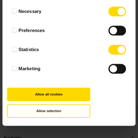
Wynik podany jest na podstawie 5 opinii.
Consent
Necessary
Selection
+ Dodaj opinie
Preferences
Zobacz wszystkie
Statistics
Wszystkie opinie pochodzą od Klientów, którzy
dokonali zakupu fotoprezentu.
Najbardziej pomocne oceny, które doradzą Ci
Marketing
najlepiej prezentuję powyżej.
Allow all cookies
Allow selection
Produkty