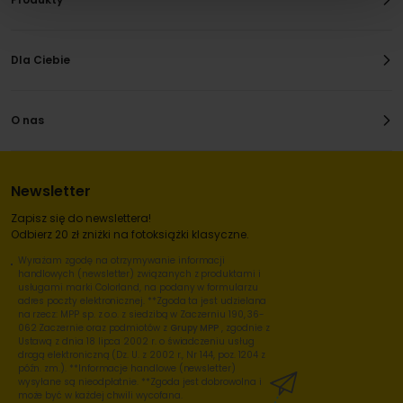
Dla Ciebie
O nas
Newsletter
Zapisz się do newslettera!
Odbierz 20 zł zniżki na fotoksiążki klasyczne.
Wyrażam zgodę na otrzymywanie informacji
handlowych (newsletter) związanych z produktami i
usługami marki Colorland, na podany w formularzu
adres poczty elektronicznej. **Zgoda ta jest udzielana
na rzecz: MPP sp. z o.o. z siedzibą w Zaczerniu 190, 36-
062 Zaczernie oraz podmiotów z
Grupy MPP
, zgodnie z
Ustawą z dnia 18 lipca 2002 r. o świadczeniu usług
drogą elektroniczną (Dz. U. z 2002 r., Nr 144, poz. 1204 z
późn. zm.). **Informacje handlowe (newsletter)
wysyłane są nieodpłatnie. **Zgoda jest dobrowolna i
może być w każdej chwili wycofana.