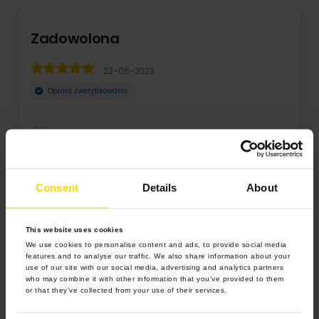
Zadowolona
23-06-2023
Opinia zweryfikowana
Świetny produkt. Polecam.
Consent
Details
About
This website uses cookies
We use cookies to personalise content and ads, to provide social media
features and to analyse our traffic. We also share information about your
use of our site with our social media, advertising and analytics partners
who may combine it with other information that you’ve provided to them
or that they’ve collected from your use of their services.
5.0 z 5.0