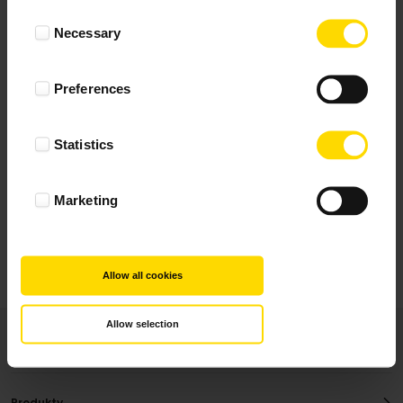
Wynik podany jest na podstawie 29 opinii.
Consent
Necessary
Selection
+ Dodaj opinie
Preferences
Zobacz wszystkie
Statistics
Wszystkie opinie pochodzą od Klientów, którzy
dokonali zakupu fotoprezentu.
Najbardziej pomocne oceny, które doradzą Ci
Marketing
najlepiej prezentuję powyżej.
Allow all cookies
Allow selection
Produkty