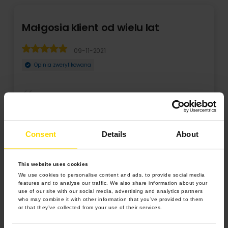
Małgosia klient od wielu lat
09-11-2021
Opinia zweryfikowana
zamawiam fotoobraz już po raz kolejny chyba 5-ty, jakość
świetna, dobrze się współpracuje i niezwodo ...
Consent
Details
About
Rozwiń
This website uses cookies
We use cookies to personalise content and ads, to provide social media
features and to analyse our traffic. We also share information about your
use of our site with our social media, advertising and analytics partners
who may combine it with other information that you’ve provided to them
or that they’ve collected from your use of their services.
5.0 z 5.0