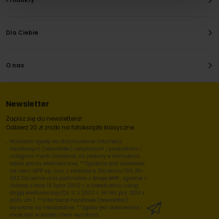
Dla Ciebie
O nas
Newsletter
Zapisz się do newslettera!
Odbierz 20 zł zniżki na fotoksiążki klasyczne.
Wyrażam zgodę na otrzymywanie informacji
handlowych (newsletter) związanych z produktami i
usługami marki Colorland, na podany w formularzu
adres poczty elektronicznej. **Zgoda ta jest udzielana
na rzecz: MPP sp. z o.o. z siedzibą w Zaczerniu 190, 36-
062 Zaczernie oraz podmiotów z
Grupy MPP
, zgodnie z
Ustawą z dnia 18 lipca 2002 r. o świadczeniu usług
drogą elektroniczną (Dz. U. z 2002 r., Nr 144, poz. 1204 z
późn. zm.). **Informacje handlowe (newsletter)
wysyłane są nieodpłatnie. **Zgoda jest dobrowolna i
może być w każdej chwili wycofana.